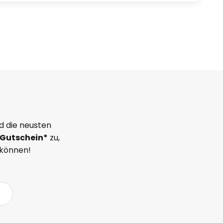
d die neusten
Gutschein*
zu,
 können!