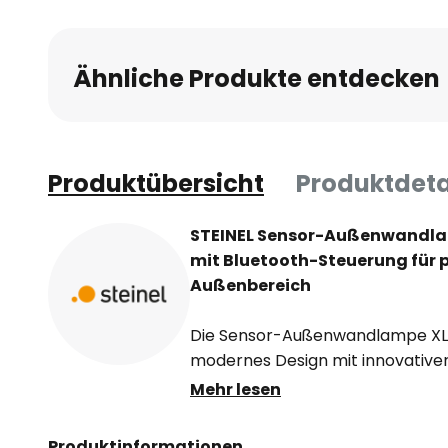
Ähnliche Produkte entdecken
Produktübersicht
Produktdeta
STEINEL Sensor-Außenwandla
mit Bluetooth-Steuerung für p
Außenbereich
Die Sensor-Außenwandlampe XLE
modernes Design mit innovativer 
hochwertigem Kunststoff und au
Mehr lesen
IP54, ist sie optimal für den Eins
geeignet. Die integrierte LED-Li
Produktinformationen