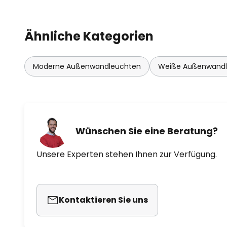
Nachlaufzeit bei Bewegungserken
einstellbar
Ähnliche Kategorien
- Umgebungstemperatur im Betri
Moderne Außenwandleuchten
Weiße Außenwand
- Strahlerkopf dreh-, neig- und 
Wünschen Sie eine Beratung?
Unsere Experten stehen Ihnen zur Verfügung.
Kontaktieren Sie uns