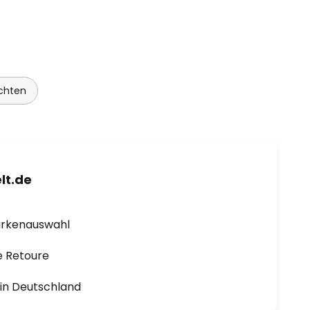
chten
lt.de
arkenauswahl
e Retoure
1 in Deutschland