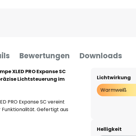
ils
Bewertungen
Downloads
mpe XLED PRO Expanse SC
Lichtwirkung
räzise Lichtsteuerung im
Warmweiß
D PRO Expanse SC vereint
Funktionalität. Gefertigt aus
sgestattet mit der Schutzart
atz auf Balkon und Terrasse
Helligkeit
chtquelle sorgt für warmweißes