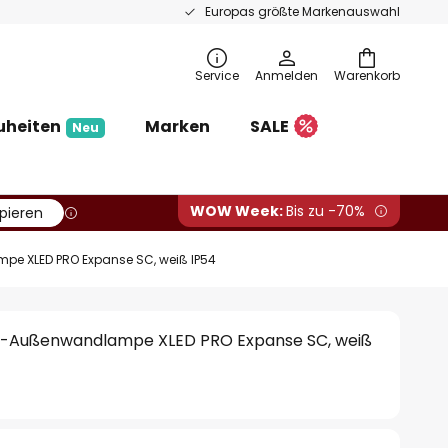
Europas größte Markenauswahl
Service
Anmelden
Warenkorb
uheiten
Marken
SALE
Neu
WOW Week:
Bis zu -70%
pieren
pe XLED PRO Expanse SC, weiß IP54
r-Außenwandlampe XLED PRO Expanse SC, weiß