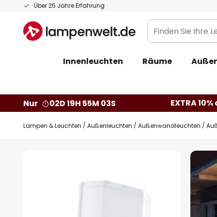
Zum
Über 25 Jahre Erfahrung
Inhalt
Finden
springen
Sie
Ihre
Innenleuchten
Räume
Außen
Leuchte...
EXTRA 10% a
Nur
02D 19H 55M 02S
Lampen & Leuchten
Außenleuchten
Außenwandleuchten
Auß
Zum
Ende
der
Bildgalerie
springen