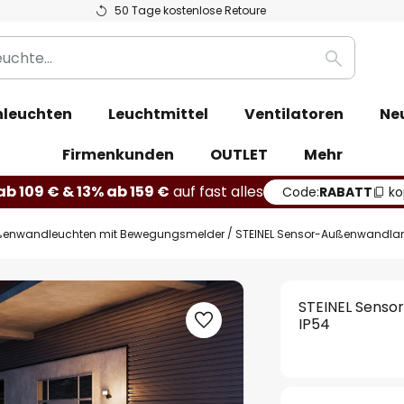
50 Tage kostenlose Retoure
Suche
leuchten
Leuchtmittel
Ventilatoren
Ne
Firmenkunden
OUTLET
Mehr
b 109 € & 13% ab 159 €
auf fast alles
Code:
RABATT
ko
enwandleuchten mit Bewegungsmelder
STEINEL Sensor-Außenwandlam
STEINEL Senso
IP54