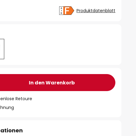
Produktdatenblatt
In den Warenkorb
tenlose Retoure
chnung
mationen