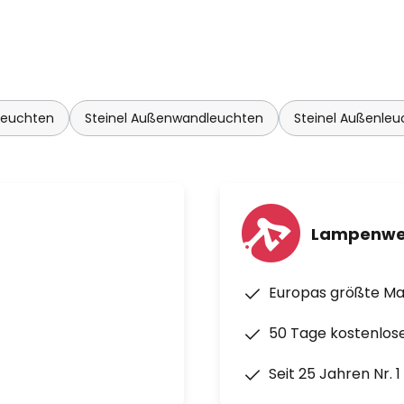
nung von 5 s bis 60 min
eb - 20 bis + 40 °C
leuchten
Steinel Außenwandleuchten
Steinel Außenleu
arretierbar
Lampenwe
Europas größte M
50 Tage kostenlos
Seit 25 Jahren Nr. 