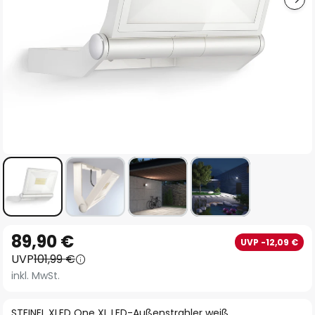
Zum
89,90 €
UVP -12,09 €
Anfang
UVP
101,99 €
der
inkl. MwSt.
Bildgalerie
springen
STEINEL XLED One XL LED-Außenstrahler weiß