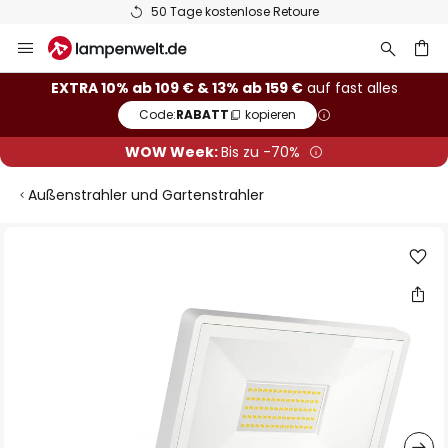
50 Tage kostenlose Retoure
Zum
Inhalt
springen
he
EXTRA 10% ab 109 € & 13% ab 159 €
auf fast alles
Code:
RABATT
kopieren
WOW Week:
Bis zu -70%
Außenstrahler und Gartenstrahler
Zum
Ende
der
Bildgalerie
springen