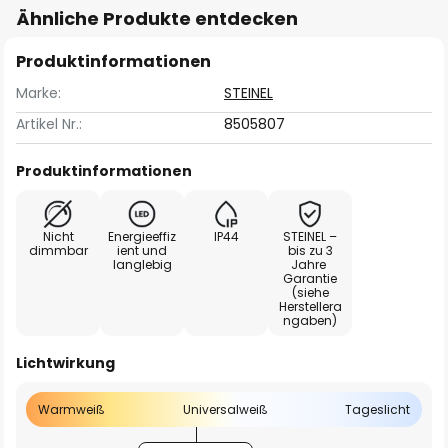
Ähnliche Produkte entdecken
Produktinformationen
Marke:
STEINEL
Artikel Nr.:
8505807
Produktinformationen
Nicht
Energieeffiz
IP44
STEINEL –
dimmbar
ient und
bis zu 3
langlebig
Jahre
Garantie
(siehe
Herstellera
ngaben)
Lichtwirkung
Warmweiß
Universalweiß
Tageslicht