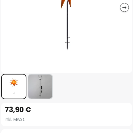
Zum
73,90 €
Anfang
der
inkl. MwSt.
Bildgalerie