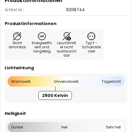
Produktinformationen
Artikel Nr.:
10018744
Produktinformationen
Nicht
Energieeffiz
Leuchtmitt
Typ F -
dimmbar
ient und
el nicht
Schukoste
langlebig
austausch
cker
bar
Lichtwirkung
Warmweiß
Universalweiß
Tageslicht
2800 Kelvin
Helligkeit
Dunkel
Hell
Sehr hell