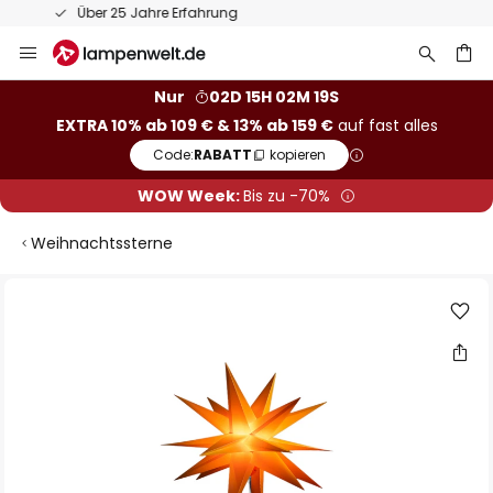
50 Tage kostenlose Retoure
Zum
Inhalt
springen
he
Nur
02D 15H 02M 19S
EXTRA 10% ab 109 € & 13% ab 159 €
auf fast alles
Code:
RABATT
kopieren
WOW Week:
Bis zu -70%
Weihnachtssterne
Zum
Ende
der
Bildgalerie
springen