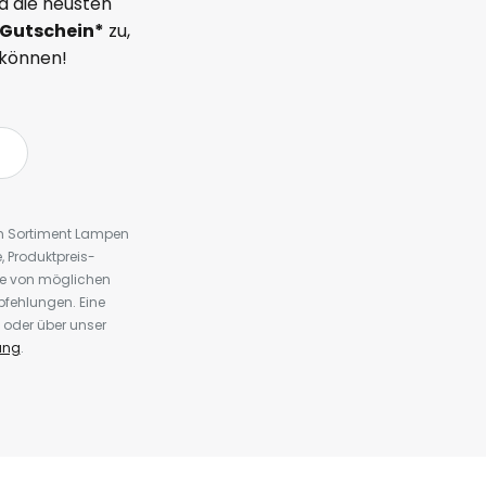
d die neusten
Gutschein*
zu,
 können!
em Sortiment Lampen
 Produktpreis-
te von möglichen
fehlungen. Eine
 oder über unser
ung
.