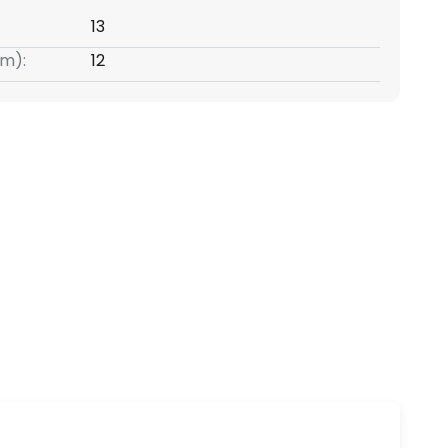
13
m):
12