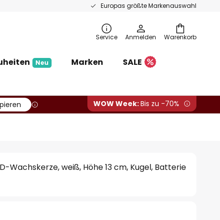
Europas größte Markenauswahl
Service
Anmelden
Warenkorb
uheiten
Marken
SALE
Neu
WOW Week:
Bis zu -70%
pieren
-Wachskerze, weiß, Höhe 13 cm, Kugel, Batterie