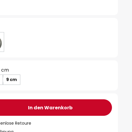
3 cm
9 cm
In den Warenkorb
tenlose Retoure
chnung