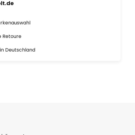
lt.de
arkenauswahl
e Retoure
1 in Deutschland