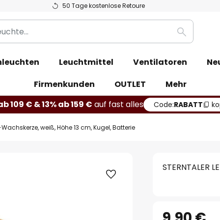
50 Tage kostenlose Retoure
Suche
leuchten
Leuchtmittel
Ventilatoren
Ne
Firmenkunden
OUTLET
Mehr
b 109 € & 13% ab 159 €
auf fast alles
Code:
RABATT
ko
Wachskerze, weiß, Höhe 13 cm, Kugel, Batterie
STERNTALER LED
9,90 €