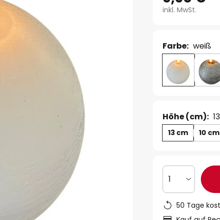
inkl. MwSt.
Farbe:
weiß
Höhe (cm):
1
13 cm
10 cm
1
50 Tage kos
Kauf auf Re