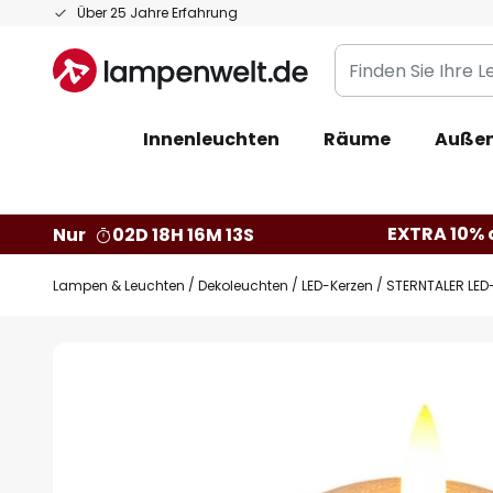
Zum
Über 25 Jahre Erfahrung
Inhalt
Finden
springen
Sie
Ihre
Innenleuchten
Räume
Außen
Leuchte...
EXTRA 10% a
Nur
02D 18H 16M 12S
Lampen & Leuchten
Dekoleuchten
LED-Kerzen
STERNTALER LED-
Zum
Ende
der
Bildgalerie
springen