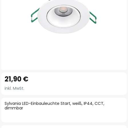
Zum
21,90 €
Anfang
der
inkl. MwSt.
Bildgalerie
springen
Sylvania LED-Einbauleuchte Start, weiß, IP44, CCT,
dimmbar