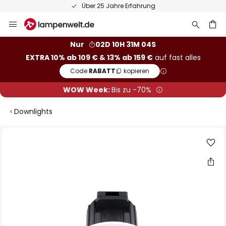
Über 25 Jahre Erfahrung
Zum
Inhalt
springen
he
Nur
02D 10H 31M 04S
EXTRA 10% ab 109 € & 13% ab 159 €
auf fast alles
Code:
RABATT
kopieren
WOW Week:
Bis zu -70%
Downlights
Zum
Ende
der
Bildgalerie
springen