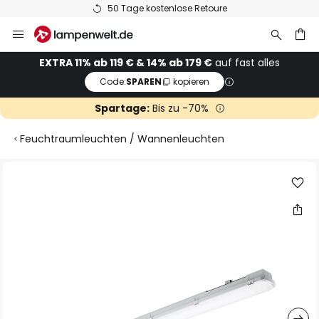
50 Tage kostenlose Retoure
Zum
Inhalt
springen
he
EXTRA 11% ab 119 € & 14% ab 179 €
auf fast alles
Code:
SPAREN
kopieren
Spartage:
Bis zu -70%
Feuchtraumleuchten / Wannenleuchten
Zum
Ende
der
Bildgalerie
springen