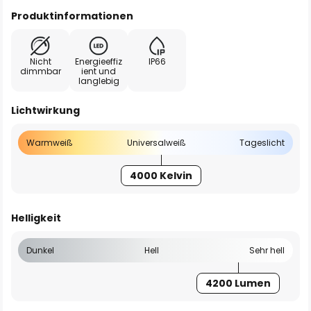
Produktinformationen
Nicht
Energieeffiz
IP66
dimmbar
ient und
langlebig
Lichtwirkung
Warmweiß
Universalweiß
Tageslicht
4000 Kelvin
Helligkeit
Dunkel
Hell
Sehr hell
4200 Lumen