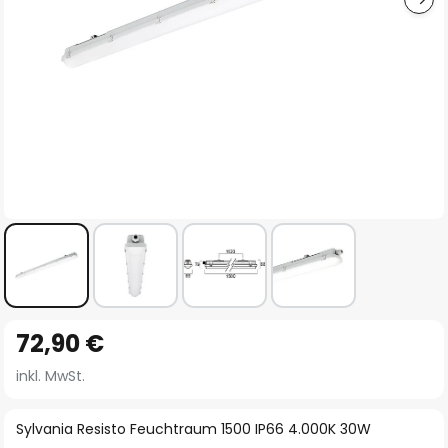
Zum
72,90 €
Anfang
der
inkl. MwSt.
Bildgalerie
springen
Sylvania Resisto Feuchtraum 1500 IP66 4.000K 30W