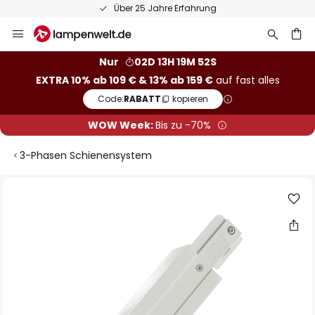
Über 25 Jahre Erfahrung
Zum
Inhalt
springen
he
Nur
02D 13H 19M 51S
EXTRA 10% ab 109 € & 13% ab 159 €
auf fast alles
Code:
RABATT
kopieren
WOW Week:
Bis zu -70%
3-Phasen Schienensystem
Zum
Ende
der
Bildgalerie
springen