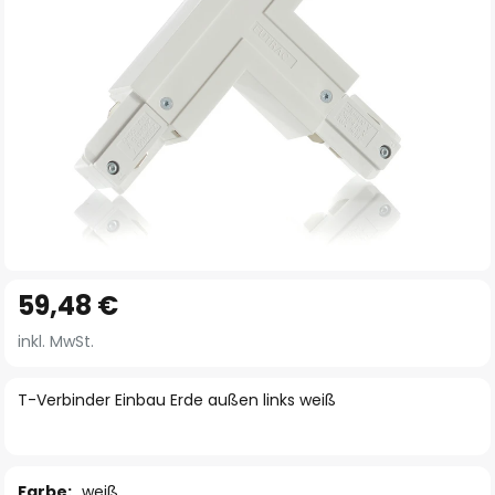
Zum
59,48 €
Anfang
der
inkl. MwSt.
Bildgalerie
springen
T-Verbinder Einbau Erde außen links weiß
Farbe:
weiß