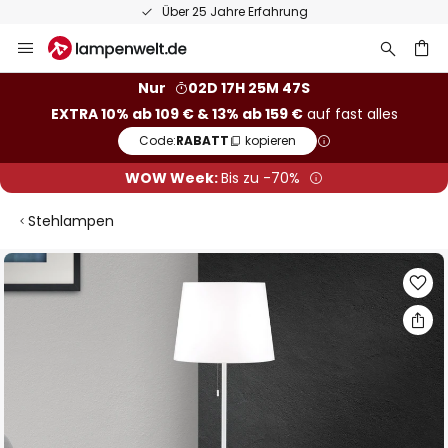
Über 25 Jahre Erfahrung
Zum
Inhalt
springen
he
Nur
02D 17H 25M 46S
EXTRA 10% ab 109 € & 13% ab 159 €
auf fast alles
Code:
RABATT
kopieren
WOW Week:
Bis zu -70%
Stehlampen
Zum
Ende
der
Bildgalerie
springen