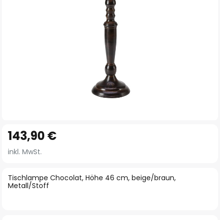
Zum
143,90 €
Anfang
der
inkl. MwSt.
Bildgalerie
springen
Tischlampe Chocolat, Höhe 46 cm, beige/braun,
Metall/Stoff