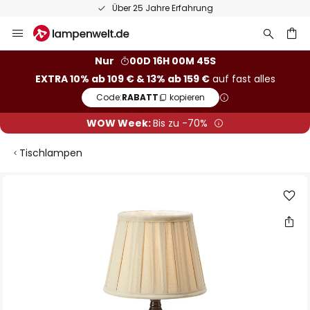
Über 25 Jahre Erfahrung
Zum
Inhalt
springen
he
Nur
00D 16H 00M 44S
EXTRA 10% ab 109 € & 13% ab 159 €
auf fast alles
Code:
RABATT
kopieren
WOW Week:
Bis zu -70%
Tischlampen
Zum
Ende
der
Bildgalerie
springen