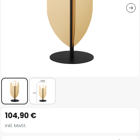
Zum
104,90 €
Anfang
der
inkl. MwSt.
Bildgalerie