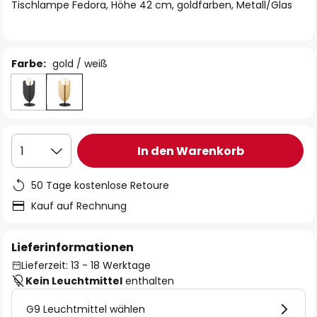
springen
Tischlampe Fedora, Höhe 42 cm, goldfarben, Metall/Glas
Farbe:
gold / weiß
In den Warenkorb
1
50 Tage kostenlose Retoure
Kauf auf Rechnung
Lieferinformationen
Lieferzeit: 13 - 18 Werktage
Kein Leuchtmittel
enthalten
G9 Leuchtmittel wählen