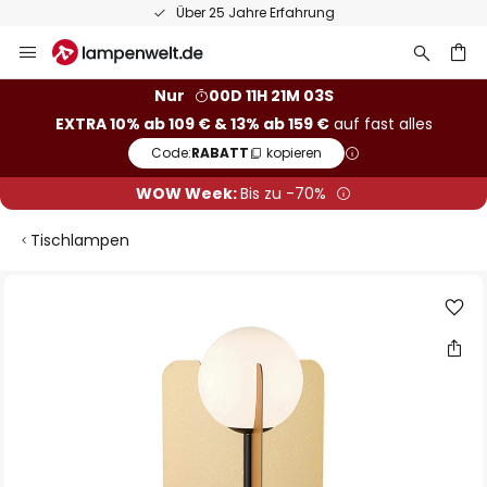
Über 25 Jahre Erfahrung
Zum
Inhalt
springen
he
Nur
00D 11H 21M 03S
EXTRA 10% ab 109 € & 13% ab 159 €
auf fast alles
Code:
RABATT
kopieren
WOW Week:
Bis zu -70%
Tischlampen
Zum
Ende
der
Bildgalerie
springen