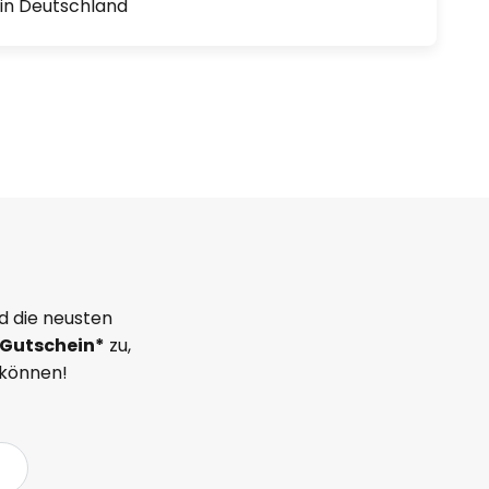
1 in Deutschland
d die neusten
Gutschein*
zu,
 können!