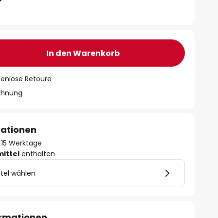
In den Warenkorb
tenlose Retoure
chnung
mationen
 - 15 Werktage
mittel
enthalten
tel wählen
ormationen