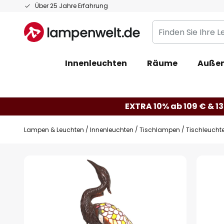
Zum
Über 25 Jahre Erfahrung
Inhalt
Finden
springen
Sie
Ihre
Innenleuchten
Räume
Außen
Leuchte...
EXTRA 10% ab 109 € & 13
Lampen & Leuchten
Innenleuchten
Tischlampen
Tischleuchte
Zum
Ende
der
Bildgalerie
springen