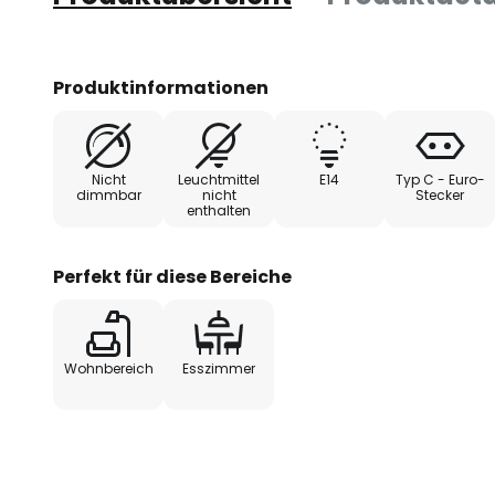
Produktinformationen
Nicht
Leuchtmittel
E14
Typ C - Euro-
dimmbar
nicht
Stecker
enthalten
Perfekt für diese Bereiche
Wohnbereich
Esszimmer