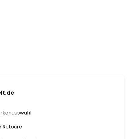
lt.de
arkenauswahl
e Retoure