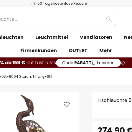
50 Tage kostenlose Retoure
Suche
leuchten
Leuchtmittel
Ventilatoren
Ne
Firmenkunden
OUTLET
Mehr
% ab 159 €
auf fast alles
Code:
RABATT
kopieren
 5LL-6064 Storch, Tiffany-Stil
Tischleuchte 5
274,90 