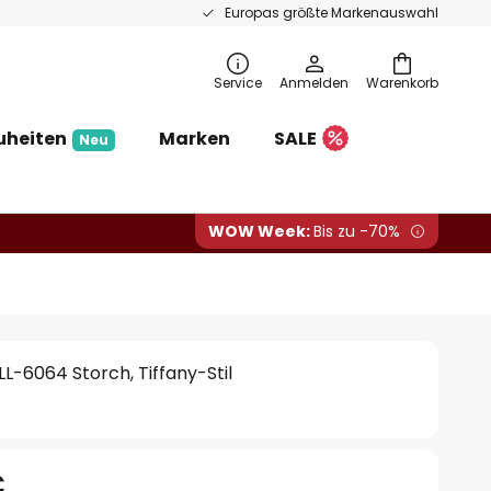
Europas größte Markenauswahl
Service
Anmelden
Warenkorb
uheiten
Marken
SALE
Neu
WOW Week:
Bis zu -70%
LL-6064 Storch, Tiffany-Stil
€