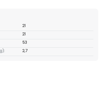
21
21
53
g):
2,7