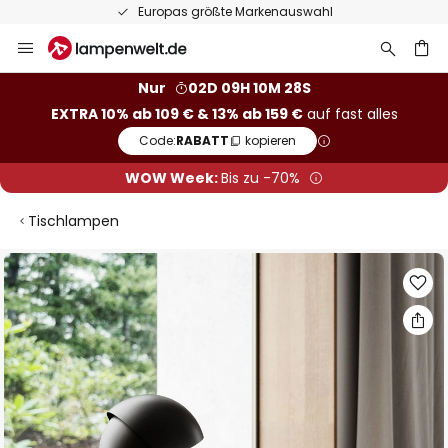
Europas größte Markenauswahl
Zum
Inhalt
springen
he
Nur
02D 09H 10M 27S
EXTRA 10% ab 109 € & 13% ab 159 €
auf fast alles
Code:
RABATT
kopieren
WOW Week:
Bis zu -70%
Tischlampen
Zum
Ende
der
Bildgalerie
springen