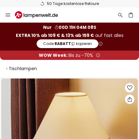
50 Tage kostenlose Retoure
Zum
Inhalt
springen
he
Nur
00D 11H 04M 07S
EXTRA 10% ab 109 € & 13% ab 159 €
auf fast alles
Code:
RABATT
kopieren
WOW Week:
Bis zu -70%
Tischlampen
Zum
Ende
der
Bildgalerie
springen