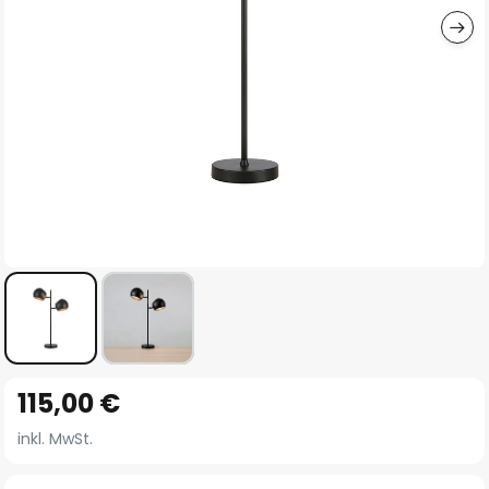
Zum
115,00 €
Anfang
der
inkl. MwSt.
Bildgalerie