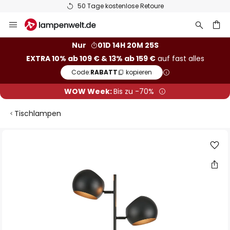
50 Tage kostenlose Retoure
Zum
Inhalt
springen
he
Nur
01D 14H 20M 24S
EXTRA 10% ab 109 € & 13% ab 159 €
auf fast alles
Code:
RABATT
kopieren
WOW Week:
Bis zu -70%
Tischlampen
Zum
Ende
der
Bildgalerie
springen