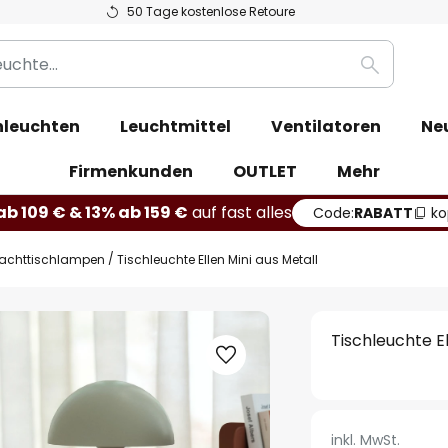
50 Tage kostenlose Retoure
Suche
leuchten
Leuchtmittel
Ventilatoren
Ne
Firmenkunden
OUTLET
Mehr
b 109 € & 13% ab 159 €
auf fast alles
Code:
RABATT
ko
achttischlampen
Tischleuchte Ellen Mini aus Metall
Tischleuchte El
inkl. MwSt.