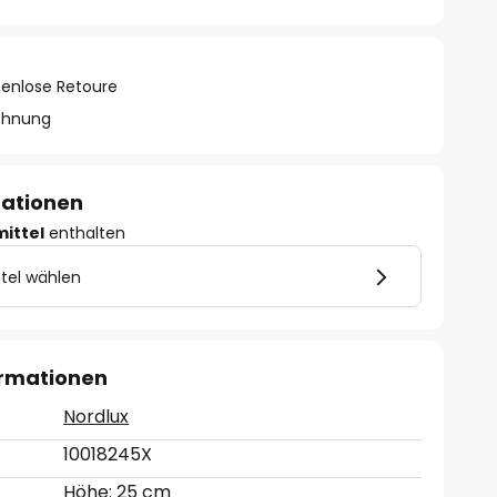
tenlose Retoure
chnung
mationen
mittel
enthalten
tel wählen
ormationen
Nordlux
10018245X
Höhe: 25 cm