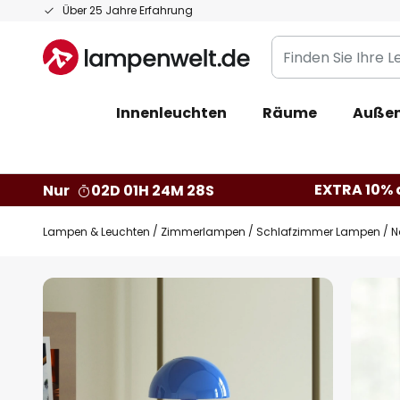
Zum
Über 25 Jahre Erfahrung
Inhalt
Finden
springen
Sie
Ihre
Innenleuchten
Räume
Außen
Leuchte...
EXTRA 10% a
Nur
02D 01H 24M 27S
Lampen & Leuchten
Zimmerlampen
Schlafzimmer Lampen
N
Zum
Ende
der
Bildgalerie
springen