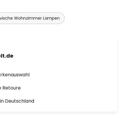
avische Wohnzimmer Lampen
lt.de
arkenauswahl
e Retoure
1 in Deutschland