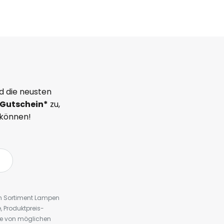
d die neusten
Gutschein*
zu,
 können!
em Sortiment Lampen
 Produktpreis-
te von möglichen