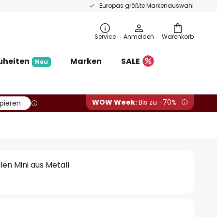
Europas größte Markenauswahl
Service
Anmelden
Warenkorb
uheiten
Marken
SALE
Neu
WOW Week:
Bis zu -70%
pieren
len Mini aus Metall