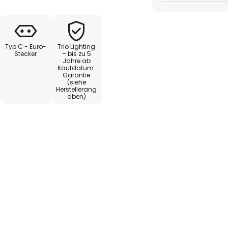
 sie ist ein Statement
r.
Typ C - Euro-
Trio Lighting
Stecker
– bis zu 5
Jahre ab
Kaufdatum
Garantie
(siehe
Herstellerang
aben)