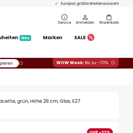
Europas größte Markenauswahl
Service
Anmelden
Warenkorb
uheiten
Marken
SALE
Neu
WOW Week:
Bis zu -70%
pieren
acette, grün, Höhe 29 cm, Glas, E27
UVP -22%