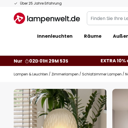
Zum
Über 25 Jahre Erfahrung
Inhalt
Finden
springen
Sie
Ihre
Innenleuchten
Räume
Außen
Leuchte...
EXTRA 10% a
Nur
02D 01H 29M 52S
Lampen & Leuchten
Zimmerlampen
Schlafzimmer Lampen
N
Zum
Ende
der
Bildgalerie
springen