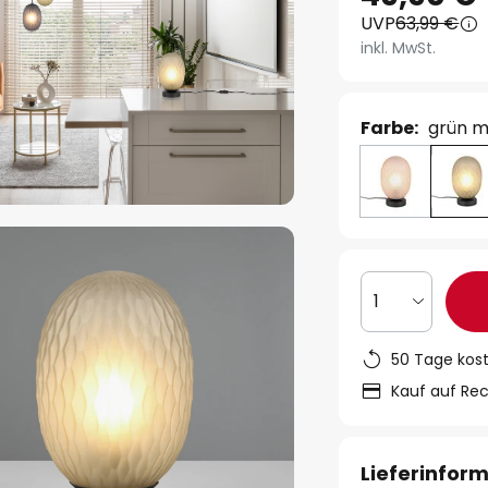
UVP
63,99 €
inkl. MwSt.
Farbe:
grün m
1
50 Tage kos
Kauf auf Re
Lieferinfor