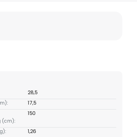
28,5
m):
17,5
150
g (cm):
g):
1,26