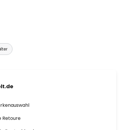
lter
lt.de
arkenauswahl
e Retoure