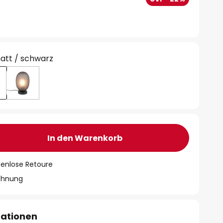
att / schwarz
In den Warenkorb
tenlose Retoure
chnung
mationen