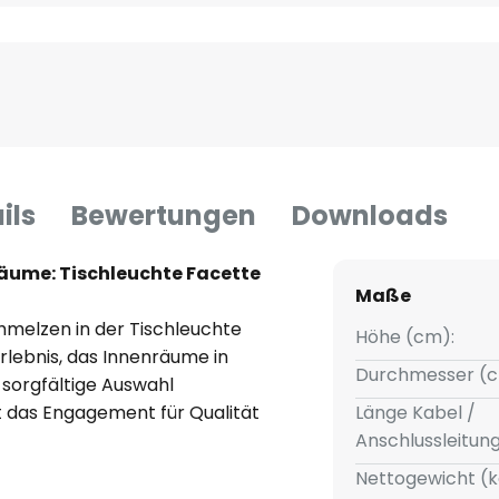
ils
Bewertungen
Downloads
äume: Tischleuchte Facette
Maße
hmelzen in der Tischleuchte
Höhe (cm):
lebnis, das Innenräume in
Durchmesser (c
 sorgfältige Auswahl
t das Engagement für Qualität
Länge Kabel /
rem modernen Design fügt sich
Anschlussleitun
dene Raumkonzepte ein, von
Nettogewicht (k
 zum Schlafzimmer. Die Facette