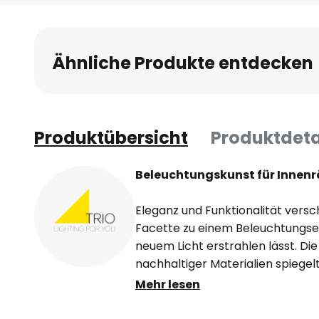
Anfang
der
Bildgalerie
Ähnliche Produkte entdecken
springen
Produktübersicht
Produktdeta
Beleuchtungskunst für Innenr
Eleganz und Funktionalität versc
Facette zu einem Beleuchtungser
neuem Licht erstrahlen lässt. Die
nachhaltiger Materialien spiegel
und Verantwortung wider. Mit ih
Mehr lesen
die Leuchte nahtlos in verschie
Wohn- und Essbereichen bis hin