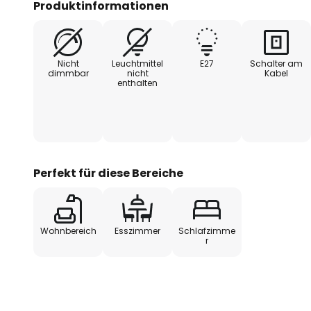
Produktinformationen
ist mehr als nur eine Lichtquelle;
zeitgenössischer Innenarchitektu
Nicht
Leuchtmittel
E27
Schalter am
dimmbar
nicht
Kabel
enthalten
Perfekt für diese Bereiche
Wohnbereich
Esszimmer
Schlafzimme
r