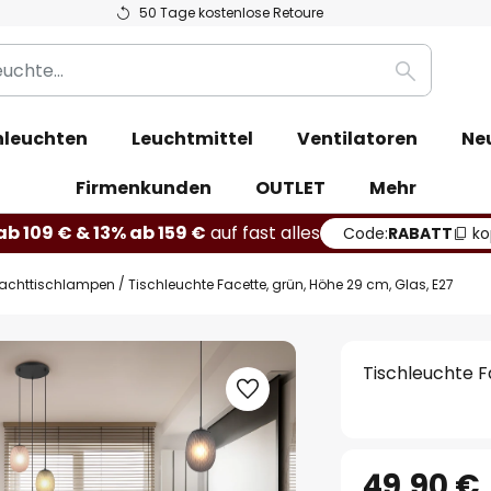
50 Tage kostenlose Retoure
Suche
leuchten
Leuchtmittel
Ventilatoren
Ne
Firmenkunden
OUTLET
Mehr
b 109 € & 13% ab 159 €
auf fast alles
Code:
RABATT
ko
achttischlampen
Tischleuchte Facette, grün, Höhe 29 cm, Glas, E27
Tischleuchte F
49,90 €