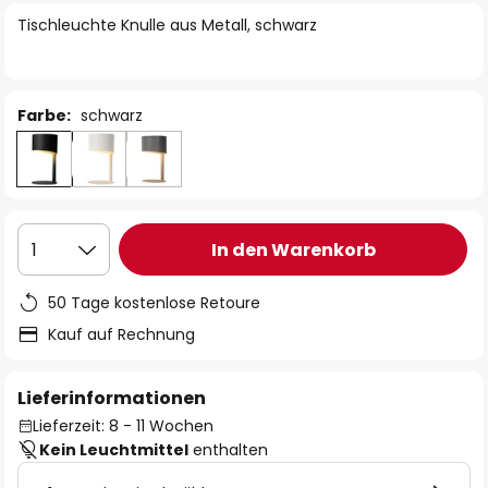
springen
Tischleuchte Knulle aus Metall, schwarz
Farbe:
schwarz
In den Warenkorb
1
50 Tage kostenlose Retoure
Kauf auf Rechnung
Lieferinformationen
Lieferzeit: 8 - 11 Wochen
Kein Leuchtmittel
enthalten