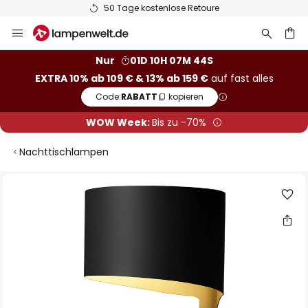
50 Tage kostenlose Retoure
Zum
Inhalt
springen
he
Nur
01D 10H 07M 44S
EXTRA 10% ab 109 € & 13% ab 159 €
auf fast alles
Code:
RABATT
kopieren
WOW Week:
Bis zu -70%
Nachttischlampen
Zum
Ende
der
Bildgalerie
springen