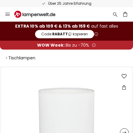
Über 25 Jahre Erfahrung
Zum
Inhalt
springen
he
EXTRA 10% ab 109 € & 13% ab 159 €
auf fast alles
Code:
RABATT
kopieren
WOW Week:
Bis zu -70%
Tischlampen
Zum
Ende
der
Bildgalerie
springen