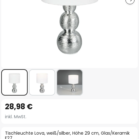
Zum
28,98 €
Anfang
der
inkl. MwSt.
Bildgalerie
springen
Tischleuchte Lova, weiß/silber, Höhe 29 cm, Glas/Keramik
E27