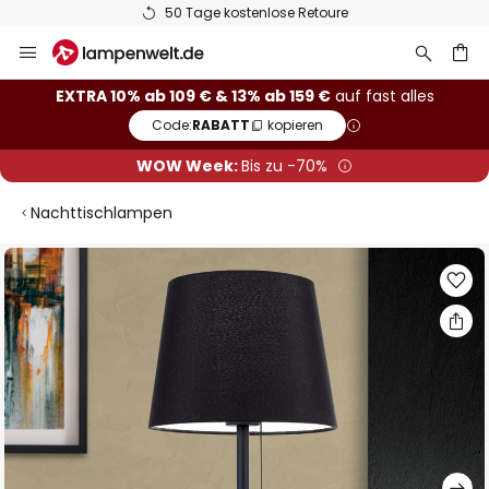
50 Tage kostenlose Retoure
Zum
Inhalt
springen
he
EXTRA 10% ab 109 € & 13% ab 159 €
auf fast alles
Code:
RABATT
kopieren
WOW Week:
Bis zu -70%
Nachttischlampen
Zum
Ende
der
Bildgalerie
springen