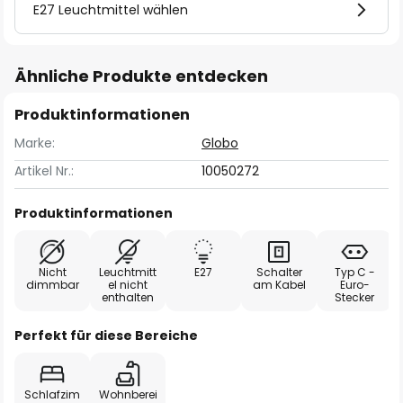
E27 Leuchtmittel wählen
Ähnliche Produkte entdecken
Produktinformationen
Marke:
Globo
Artikel Nr.:
10050272
Produktinformationen
Nicht
Leuchtmitt
E27
Schalter
Typ C -
dimmbar
el nicht
am Kabel
Euro-
enthalten
Stecker
Perfekt für diese Bereiche
Schlafzim
Wohnberei