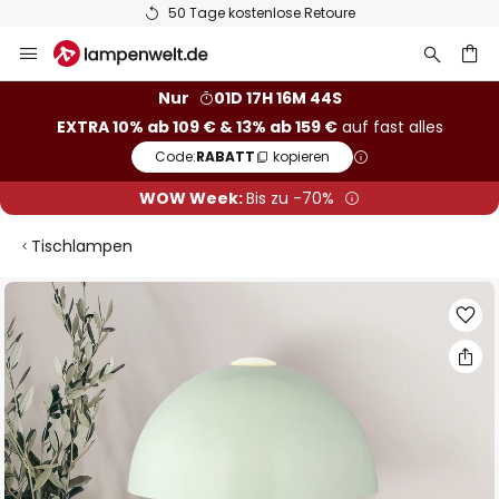
50 Tage kostenlose Retoure
Zum
Inhalt
springen
he
Nur
01D 17H 16M 43S
EXTRA 10% ab 109 € & 13% ab 159 €
auf fast alles
Code:
RABATT
kopieren
WOW Week:
Bis zu -70%
Tischlampen
Zum
Ende
der
Bildgalerie
springen