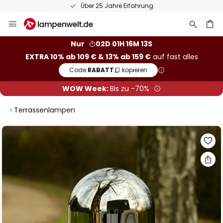
50 Tage kostenlose Retoure
Zum
Inhalt
springen
he
Nur
02D 01H 16M 13S
EXTRA 10% ab 109 € & 13% ab 159 €
auf fast alles
Code:
RABATT
kopieren
WOW Week:
Bis zu -70%
Terrassenlampen
Zum
Ende
der
Bildgalerie
springen