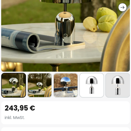
Zum
243,95 €
Anfang
der
inkl. MwSt.
Bildgalerie