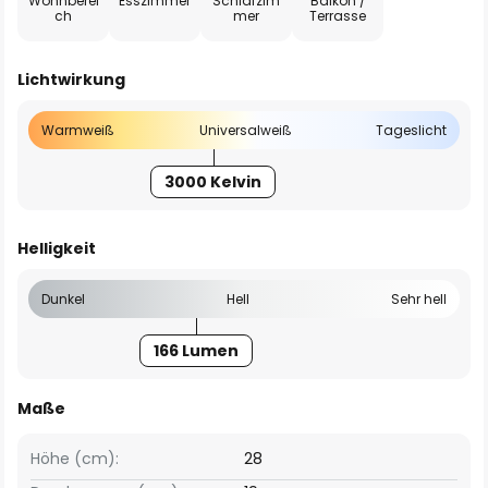
Wohnberei
Esszimmer
Schlafzim
Balkon /
ch
mer
Terrasse
Lichtwirkung
Warmweiß
Universalweiß
Tageslicht
3000 Kelvin
Helligkeit
Dunkel
Hell
Sehr hell
166 Lumen
Maße
Höhe (cm):
28