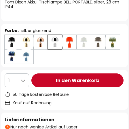
springen
Tom Dixon Akku-Tischlampe BELL PORTABLE, silber, 28 cm
IP44
Farbe:
silber glänzend
In den Warenkorb
1
50 Tage kostenlose Retoure
Kauf auf Rechnung
Lieferinformationen
Nur noch wenige Artikel auf Lager