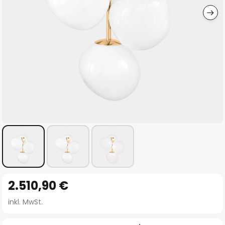
Zum
2.510,90 €
Anfang
der
inkl. MwSt.
Bildgalerie