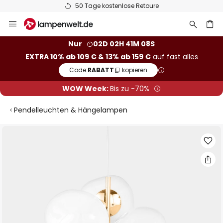
50 Tage kostenlose Retoure
Zum
Inhalt
springen
he
Nur
02D 02H 41M 07S
EXTRA 10% ab 109 € & 13% ab 159 €
auf fast alles
Code:
RABATT
kopieren
WOW Week:
Bis zu -70%
Pendelleuchten & Hängelampen
Zum
Ende
der
Bildgalerie
springen