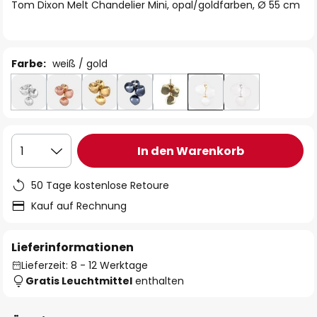
springen
Tom Dixon Melt Chandelier Mini, opal/goldfarben, Ø 55 cm
Farbe:
weiß / gold
In den Warenkorb
1
50 Tage kostenlose Retoure
Kauf auf Rechnung
Lieferinformationen
Lieferzeit: 8 - 12 Werktage
Gratis Leuchtmittel
enthalten