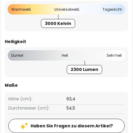
Warmweiß
Universalweiß
Tageslicht
3000 Kelvin
Helligkeit
Dunkel
Hell
Sehr hell
2300 Lumen
Maße
Höhe (cm):
63,4
Durchmesser (cm):
54,5
Haben Sie Fragen zu diesem Artikel?