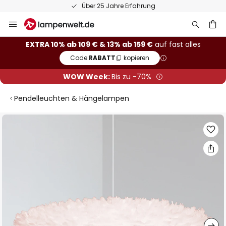
Über 25 Jahre Erfahrung
Zum
Inhalt
springen
he
EXTRA 10% ab 109 € & 13% ab 159 €
auf fast alles
Code:
RABATT
kopieren
WOW Week:
Bis zu -70%
Pendelleuchten & Hängelampen
Zum
Ende
der
Bildgalerie
springen