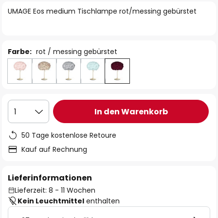
springen
UMAGE Eos medium Tischlampe rot/messing gebürstet
Farbe:
rot / messing gebürstet
In den Warenkorb
1
50 Tage kostenlose Retoure
Kauf auf Rechnung
Lieferinformationen
Lieferzeit: 8 - 11 Wochen
Kein Leuchtmittel
enthalten