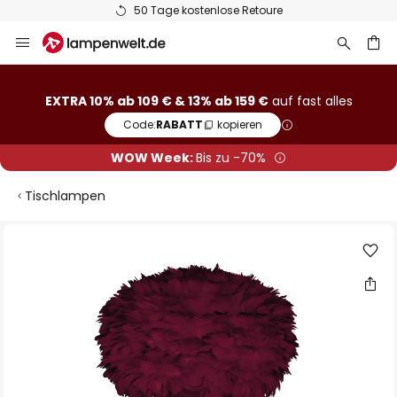
50 Tage kostenlose Retoure
Zum
Inhalt
springen
he
EXTRA 10% ab 109 € & 13% ab 159 €
auf fast alles
Code:
RABATT
kopieren
WOW Week:
Bis zu -70%
Tischlampen
Zum
Ende
der
Bildgalerie
springen