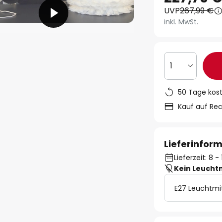
UVP
267,99 €
inkl. MwSt.
1
50 Tage kos
Kauf auf Re
Lieferinfor
Lieferzeit: 8 
Kein Leucht
E27 Leuchtmi