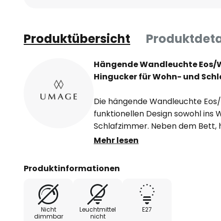
Produktübersicht
Produktdeta
Hängende Wandleuchte Eos/Wi
Hingucker für Wohn- und Sch
Die hängende Wandleuchte Eos/W
funktionellen Design sowohl ins 
Schlafzimmer. Neben dem Bett, h
Ecke platziert, sorgt die Wandle
Mehr lesen
ausladenden Gestell und dem Sc
strahlend schöner Lichtabgabe f
Produktinformationen
Ambiente.
Der Schirm dieses optisch sehr a
Nicht
Leuchtmittel
E27
besteht aus Gänsefedern - ca. 1.
dimmbar
nicht