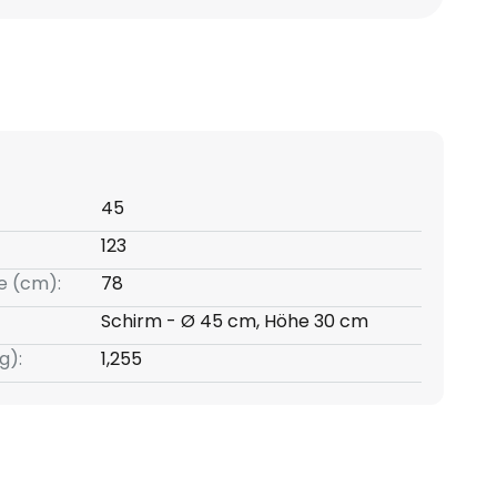
45
123
e (cm):
78
Schirm - Ø 45 cm, Höhe 30 cm
g):
1,255