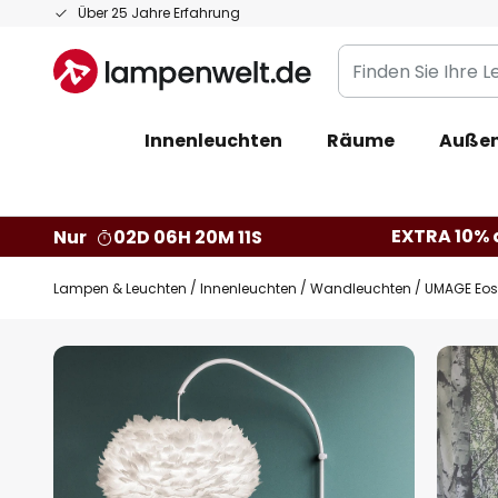
Zum
Über 25 Jahre Erfahrung
Inhalt
Finden
springen
Sie
Ihre
Innenleuchten
Räume
Außen
Leuchte...
EXTRA 10% a
Nur
02D 06H 20M 10S
Lampen & Leuchten
Innenleuchten
Wandleuchten
UMAGE Eos
Zum
Ende
der
Bildgalerie
springen