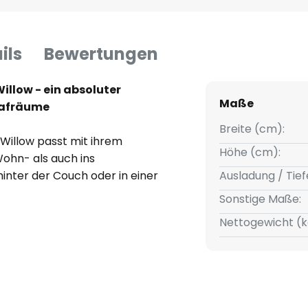
ils
Bewertungen
llow - ein absoluter
Maße
lafräume
Breite (cm):
illow passt mit ihrem
Höhe (cm):
Wohn- als auch ins
inter der Couch oder in einer
Ausladung / Tief
uchte mit dem weit
Sonstige Maße:
hirm aus echten Federn mit
Nettogewicht (k
ür ein sehr gemütliches
uffälligen Lichtspenders
800 an der Zahl -, was die