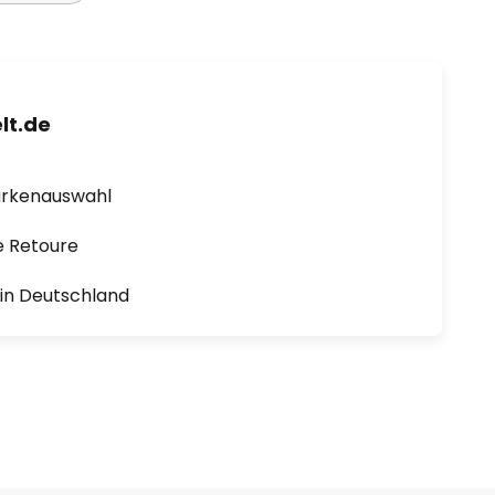
lt.de
arkenauswahl
e Retoure
1 in Deutschland