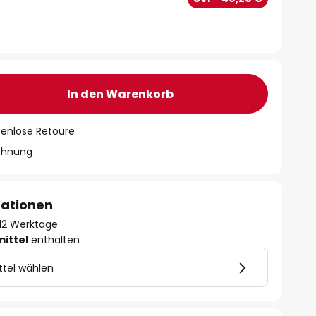
In den Warenkorb
tenlose Retoure
chnung
mationen
- 12 Werktage
mittel
enthalten
ttel wählen