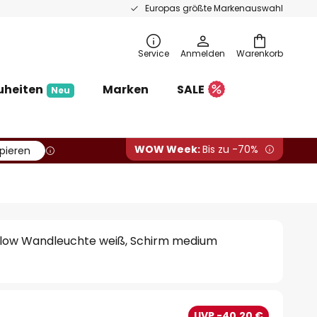
Europas größte Markenauswahl
Service
Anmelden
Warenkorb
uheiten
Marken
SALE
Neu
WOW Week:
Bis zu -70%
pieren
low Wandleuchte weiß, Schirm medium
€
UVP -40,20 €