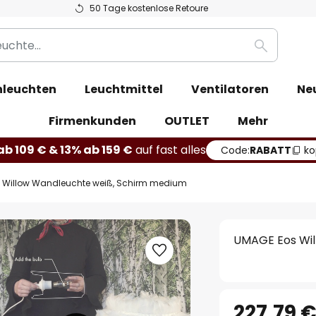
50 Tage kostenlose Retoure
Suche
leuchten
Leuchtmittel
Ventilatoren
Ne
Firmenkunden
OUTLET
Mehr
b 109 € & 13% ab 159 €
auf fast alles
Code:
RABATT
ko
 Willow Wandleuchte weiß, Schirm medium
UMAGE Eos Wil
227,79 