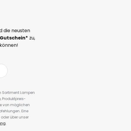
d die neusten
Gutschein*
zu,
 können!
em Sortiment Lampen
 Produktpreis-
te von möglichen
fehlungen. Eine
 oder über unser
ung
.