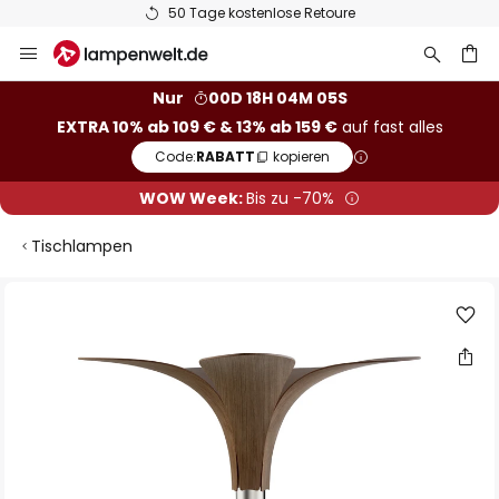
50 Tage kostenlose Retoure
Zum
Inhalt
springen
he
Nur
00D 18H 04M 04S
EXTRA 10% ab 109 € & 13% ab 159 €
auf fast alles
Code:
RABATT
kopieren
WOW Week:
Bis zu -70%
Tischlampen
Zum
Ende
der
Bildgalerie
springen