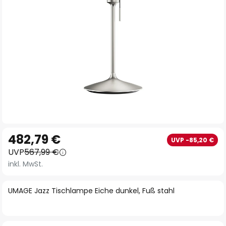
Zum
482,79 €
UVP -85,20 €
Anfang
UVP
567,99 €
der
inkl. MwSt.
Bildgalerie
springen
UMAGE Jazz Tischlampe Eiche dunkel, Fuß stahl