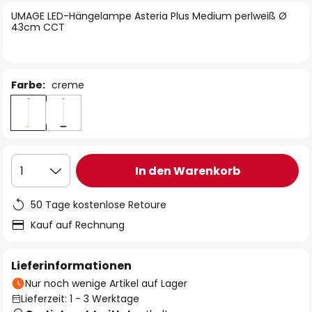
springen
UMAGE LED-Hängelampe Asteria Plus Medium perlweiß Ø
43cm CCT
Farbe:
creme
In den Warenkorb
1
50 Tage kostenlose Retoure
Kauf auf Rechnung
Lieferinformationen
Nur noch wenige Artikel auf Lager
Lieferzeit: 1 - 3 Werktage