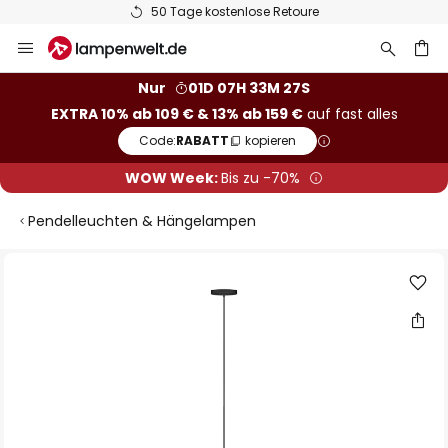
50 Tage kostenlose Retoure
Zum
Inhalt
springen
he
Nur
01D 07H 33M 27S
EXTRA 10% ab 109 € & 13% ab 159 €
auf fast alles
Code:
RABATT
kopieren
WOW Week:
Bis zu -70%
Pendelleuchten & Hängelampen
Zum
Ende
der
Bildgalerie
springen