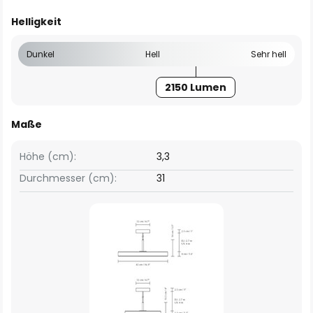
Helligkeit
Dunkel
Hell
Sehr hell
2150 Lumen
Maße
Höhe (cm):
3,3
Durchmesser (cm):
31