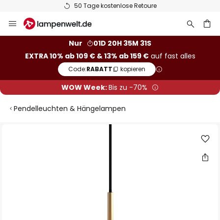
50 Tage kostenlose Retoure
Zum
Inhalt
springen
he
Nur
01D 20H 35M 31S
EXTRA 10% ab 109 € & 13% ab 159 €
auf fast alles
Code:
RABATT
kopieren
WOW Week:
Bis zu -70%
Pendelleuchten & Hängelampen
Zum
Ende
der
Bildgalerie
springen