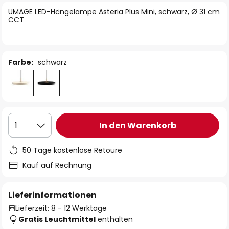
springen
UMAGE LED-Hängelampe Asteria Plus Mini, schwarz, Ø 31 cm
CCT
Farbe:
schwarz
In den Warenkorb
1
50 Tage kostenlose Retoure
Kauf auf Rechnung
Lieferinformationen
Lieferzeit: 8 - 12 Werktage
Gratis Leuchtmittel
enthalten