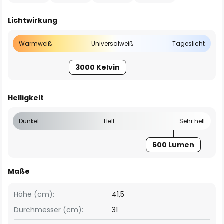
Lichtwirkung
Warmweiß
Universalweiß
Tageslicht
3000 Kelvin
Helligkeit
Dunkel
Hell
Sehr hell
600 Lumen
Maße
Höhe (cm):
41,5
Durchmesser (cm):
31