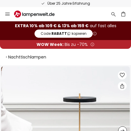
Über 25 Jahre Erfahrung
Zum
Inhalt
springen
he
EXTRA 10% ab 109 € & 13% ab 159 €
auf fast alles
Code:
RABATT
kopieren
WOW Week:
Bis zu -70%
Nachttischlampen
Zum
Ende
der
Bildgalerie
springen