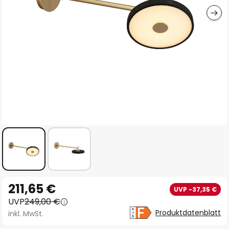
Zum
211,65 €
UVP -37,35 €
Anfang
UVP
249,00 €
der
Produktdatenblatt
inkl. MwSt.
Bildgalerie