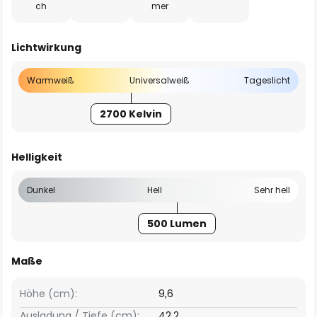
ch
mer
Lichtwirkung
Warmweiß
Universalweiß
Tageslicht
2700 Kelvin
Helligkeit
Dunkel
Hell
Sehr hell
500 Lumen
Maße
Höhe (cm):
9,6
Ausladung / Tiefe (cm):
42,2