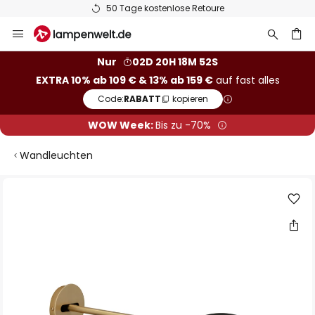
50 Tage kostenlose Retoure
Zum
Inhalt
springen
he
Nur
02D 20H 18M 51S
EXTRA 10% ab 109 € & 13% ab 159 €
auf fast alles
Code:
RABATT
kopieren
WOW Week:
Bis zu -70%
Wandleuchten
Zum
Ende
der
Bildgalerie
springen