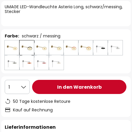
springen
UMAGE LED-Wandleuchte Asteria Long, schwarz/messing,
Stecker
Farbe:
schwarz / messing
In den Warenkorb
1
50 Tage kostenlose Retoure
Kauf auf Rechnung
Lieferinformationen