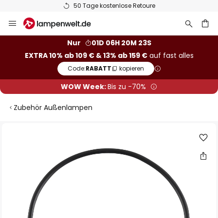
50 Tage kostenlose Retoure
Zum
Inhalt
springen
he
Nur
01D 06H 20M 22S
EXTRA 10% ab 109 € & 13% ab 159 €
auf fast alles
Code:
RABATT
kopieren
WOW Week:
Bis zu -70%
Zubehör Außenlampen
Zum
Ende
der
Bildgalerie
springen