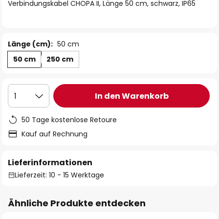
springen
Verbindungskabel CHOPA II, Länge 50 cm, schwarz, IP65
Länge (cm):
50 cm
50 cm
250 cm
In den Warenkorb
1
50 Tage kostenlose Retoure
Kauf auf Rechnung
Lieferinformationen
Lieferzeit: 10 - 15 Werktage
Ähnliche Produkte entdecken