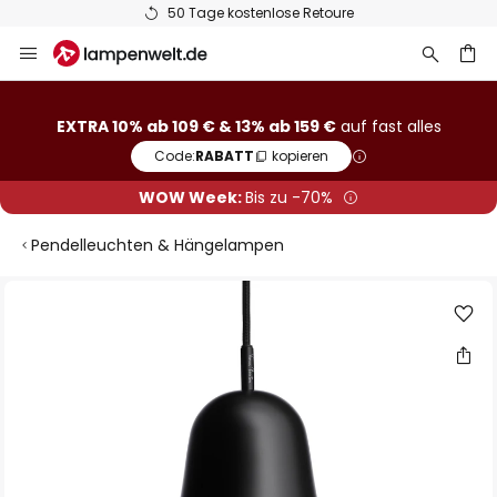
50 Tage kostenlose Retoure
Zum
Inhalt
springen
he
EXTRA 10% ab 109 € & 13% ab 159 €
auf fast alles
Code:
RABATT
kopieren
WOW Week:
Bis zu -70%
Pendelleuchten & Hängelampen
Zum
Ende
der
Bildgalerie
springen