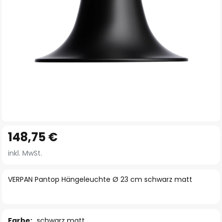
Zum
148,75 €
Anfang
der
inkl. MwSt.
Bildgalerie
springen
VERPAN Pantop Hängeleuchte Ø 23 cm schwarz matt
Farbe:
schwarz matt