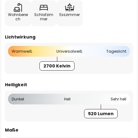
Wohnberei
Schlafzim
Esszimmer
ch
mer
Lichtwirkung
Warmweiß
Universalweiß
Tageslicht
2700 Kelvin
Helligkeit
Dunkel
Hell
Sehr hell
520 Lumen
Maße