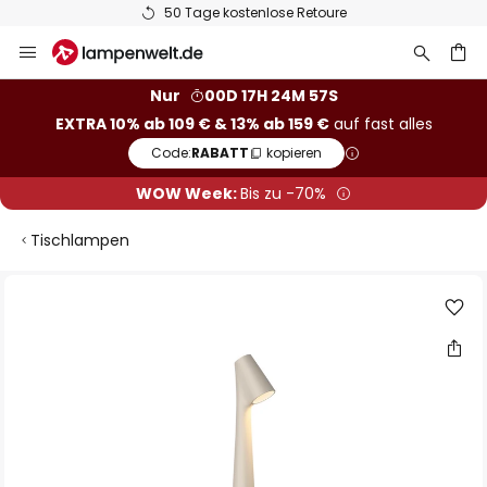
50 Tage kostenlose Retoure
Zum
Inhalt
springen
he
Nur
00D 17H 24M 56S
EXTRA 10% ab 109 € & 13% ab 159 €
auf fast alles
Code:
RABATT
kopieren
WOW Week:
Bis zu -70%
Tischlampen
Zum
Ende
der
Bildgalerie
springen