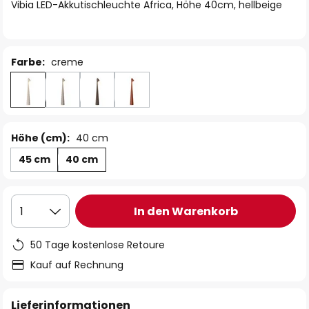
springen
Vibia LED-Akkutischleuchte Africa, Höhe 40cm, hellbeige
Farbe:
creme
Höhe (cm):
40 cm
45 cm
40 cm
In den Warenkorb
1
50 Tage kostenlose Retoure
Kauf auf Rechnung
Lieferinformationen