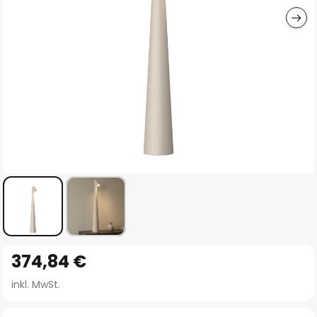
Zum
374,84 €
Anfang
der
inkl. MwSt.
Bildgalerie