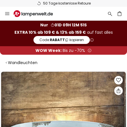
50 Tage kostenlose Retoure
Zum
Inhalt
springen
he
Nur
01D 09H 12M 50S
EXTRA 10% ab 109 € & 13% ab 159 €
auf fast alles
Code:
RABATT
kopieren
WOW Week:
Bis zu -70%
Wandleuchten
Zum
Ende
der
Bildgalerie
springen