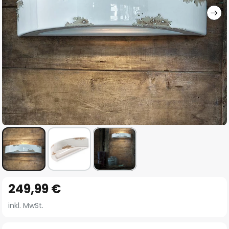
Zum
249,99 €
Anfang
der
inkl. MwSt.
Bildgalerie