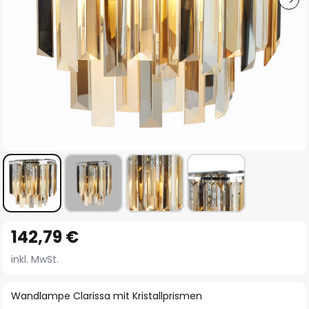
Zum
142,79 €
Anfang
der
inkl. MwSt.
Bildgalerie
springen
Wandlampe Clarissa mit Kristallprismen