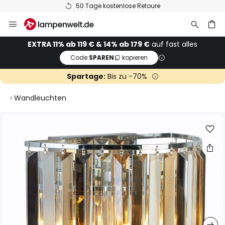
50 Tage kostenlose Retoure
Zum
Inhalt
springen
he
EXTRA 11% ab 119 € & 14% ab 179 €
auf fast alles
Code:
SPAREN
kopieren
Spartage:
Bis zu -70%
Wandleuchten
Zum
Ende
der
Bildgalerie
springen