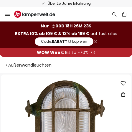
Über 25 Jahre Erfahrung
Zum
Inhalt
springen
he
Nur
00D 18H 26M 23S
EXTRA 10% ab 109 € & 13% ab 159 €
auf fast alles
Code:
RABATT
kopieren
WOW Week:
Bis zu -70%
Außenwandleuchten
Zum
Ende
der
Bildgalerie
springen