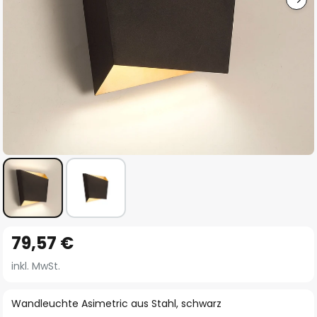
Zum
79,57 €
Anfang
der
inkl. MwSt.
Bildgalerie
springen
Wandleuchte Asimetric aus Stahl, schwarz