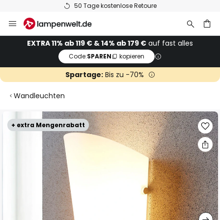
50 Tage kostenlose Retoure
Zum
Inhalt
springen
he
EXTRA 11% ab 119 € & 14% ab 179 €
auf fast alles
Code:
SPAREN
kopieren
Spartage:
Bis zu -70%
Wandleuchten
Zum
+ extra Mengenrabatt
Ende
der
Bildgalerie
springen