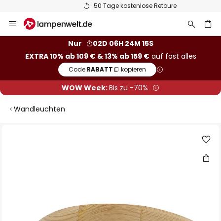
50 Tage kostenlose Retoure
Zum
Inhalt
springen
he
Nur
02D 06H 24M 15S
EXTRA 10% ab 109 € & 13% ab 159 €
auf fast alles
Code:
RABATT
kopieren
WOW Week:
Bis zu -70%
Wandleuchten
Zum
Ende
der
Bildgalerie
springen