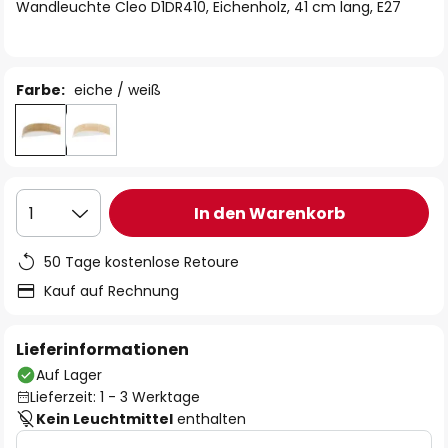
springen
Wandleuchte Cleo D1DR410, Eichenholz, 41 cm lang, E27
Farbe:
eiche / weiß
In den Warenkorb
1
50 Tage kostenlose Retoure
Kauf auf Rechnung
Lieferinformationen
Auf Lager
Lieferzeit: 1 - 3 Werktage
Kein Leuchtmittel
enthalten