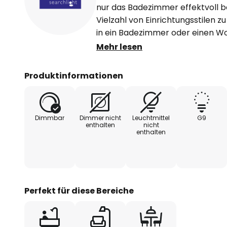
nur das Badezimmer effektvoll b
Vielzahl von Einrichtungsstilen zu
in ein Badezimmer oder einen W
sowohl horizontal als auch verti
Mehr lesen
beispielsweise über oder seitlic
Fassungen in den Schirmen könn
Produktinformationen
bis 7 W bestückt werden.
Dimmbar
Dimmer nicht
Leuchtmittel
G9
enthalten
nicht
enthalten
Perfekt für diese Bereiche