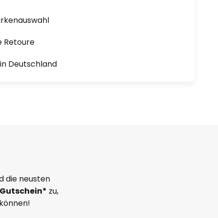
arkenauswahl
e Retoure
1 in Deutschland
d die neusten
Gutschein*
zu,
 können!