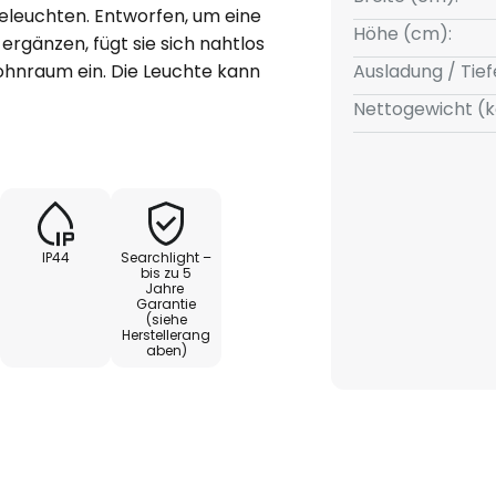
eleuchten. Entworfen, um eine
Höhe (cm):
 ergänzen, fügt sie sich nahtlos
ohnraum ein. Die Leuchte kann
Ausladung / Tief
kal montiert werden,
Nettogewicht (k
h neben dem Spiegel. Die G9-
en mit einem LED-Leuchtmittel
IP44
Searchlight –
bis zu 5
Jahre
Garantie
(siehe
Herstellerang
aben)