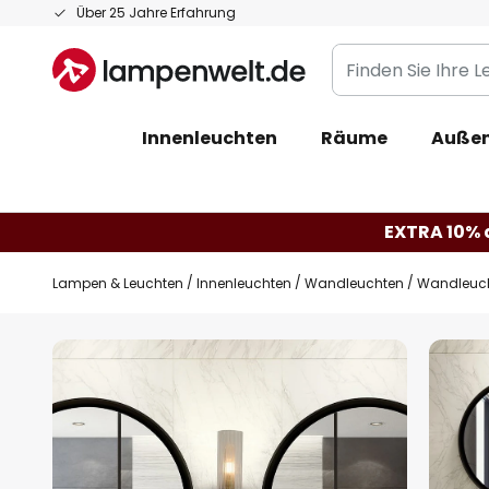
Zum
Über 25 Jahre Erfahrung
Inhalt
Finden
springen
Sie
Ihre
Innenleuchten
Räume
Außen
Leuchte...
EXTRA 10% a
Lampen & Leuchten
Innenleuchten
Wandleuchten
Wandleucht
Zum
Ende
der
Bildgalerie
springen