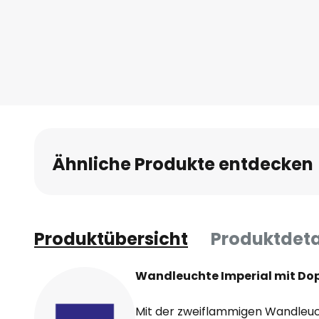
Anfang
der
Bildgalerie
springen
Ähnliche Produkte entdecken
Produktübersicht
Produktdeta
Wandleuchte Imperial mit Do
Mit der zweiflammigen Wandleuch