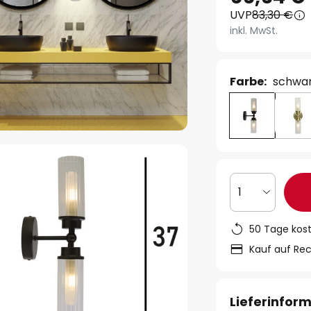
UVP
83,30 €
inkl. MwSt.
Farbe:
schwar
1
50 Tage kos
Kauf auf Re
Lieferinfor