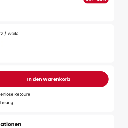
z / weiß
In den Warenkorb
tenlose Retoure
chnung
mationen