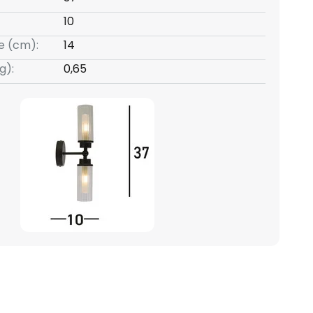
10
e (cm):
14
g):
0,65