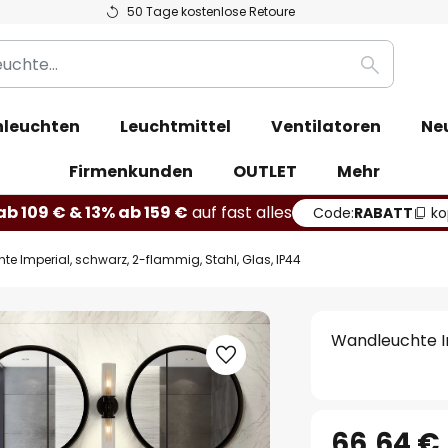
50 Tage kostenlose Retoure
Suche
leuchten
Leuchtmittel
Ventilatoren
Ne
Firmenkunden
OUTLET
Mehr
b 109 € & 13% ab 159 €
auf fast alles
Code:
RABATT
ko
e Imperial, schwarz, 2-flammig, Stahl, Glas, IP44
Wandleuchte Im
66,64 €