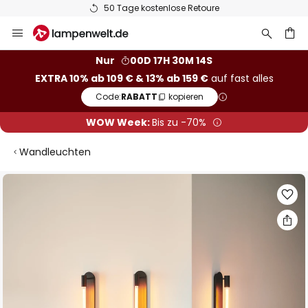
50 Tage kostenlose Retoure
Zum
Inhalt
springen
he
Nur
00D 17H 30M 13S
EXTRA 10% ab 109 € & 13% ab 159 €
auf fast alles
Code:
RABATT
kopieren
WOW Week:
Bis zu -70%
Wandleuchten
Zum
Ende
der
Bildgalerie
springen