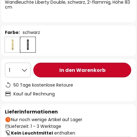
springen
Wandleuchte Liberty Double, schwarz, 2-flammig, Höhe 83
cm
Farbe:
schwarz
In den Warenkorb
1
50 Tage kostenlose Retoure
Kauf auf Rechnung
Lieferinformationen
Nur noch wenige Artikel auf Lager
Lieferzeit: 1 - 3 Werktage
Kein Leuchtmittel
enthalten