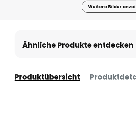
Weitere Bilder anze
Zum
Anfang
der
Bildgalerie
Ähnliche Produkte entdecken
springen
Produktübersicht
Produktdeta