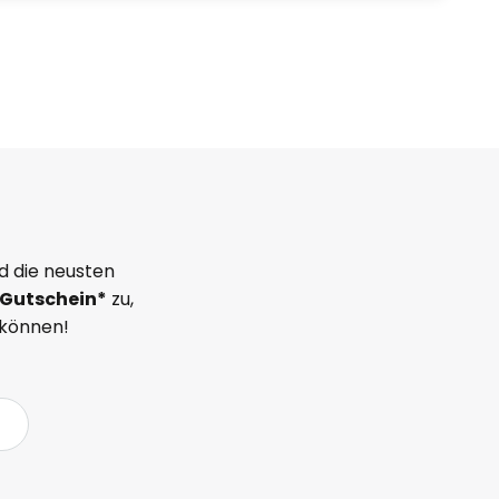
d die neusten
Gutschein*
zu,
 können!