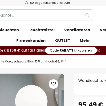
50 Tage kostenlose Retoure
Suche
leuchten
Leuchtmittel
Ventilatoren
Ne
Firmenkunden
OUTLET
Mehr
% ab 159 €
auf fast alles
Code:
RABATT
kopieren
e Mara, schwarz, Glas, 17,5 cm hoch, G9, IP44
Wandleuchte Ma
95,49 €