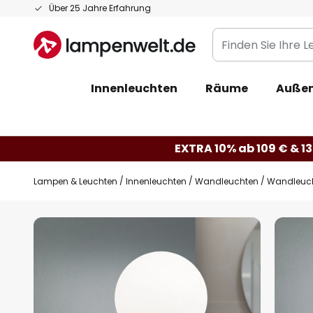
Zum
Über 25 Jahre Erfahrung
Inhalt
Finden
springen
Sie
Ihre
Innenleuchten
Räume
Außen
Leuchte...
EXTRA 10% ab 109 € & 13
Lampen & Leuchten
Innenleuchten
Wandleuchten
Wandleucht
Zum
Ende
der
Bildgalerie
springen