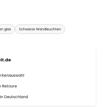
n glas
Schwarze Wandleuchten
lt.de
arkenauswahl
e Retoure
1 in Deutschland