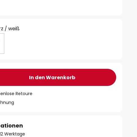
z / weiß
In den Warenkorb
tenlose Retoure
chnung
mationen
- 12 Werktage