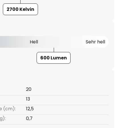
2700 Kelvin
Hell
Sehr hell
600 Lumen
20
13
e (cm):
12,5
g):
0,7