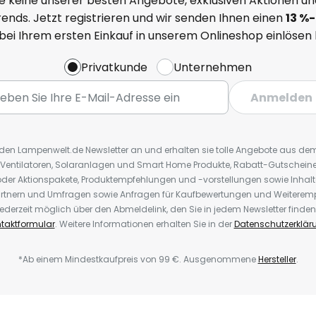
e keine unserer besten Angebote, exklusiven Aktionen un
ends. Jetzt registrieren und wir senden Ihnen einen
13
%
-
 bei Ihrem ersten Einkauf in unserem Onlineshop einlösen
Privatkunde
Unternehmen
Anmelden
r den Lampenwelt.de Newsletter an und erhalten sie tolle Angebote aus d
 Ventilatoren, Solaranlagen und Smart Home Produkte, Rabatt-Gutscheine,
der Aktionspakete, Produktempfehlungen und -vorstellungen sowie Inhal
rtnern und Umfragen sowie Anfragen für Kaufbewertungen und Weiteremp
ederzeit möglich über den Abmeldelink, den Sie in jedem Newsletter finden
taktformular
. Weitere Informationen erhalten Sie in der
Datenschutzerklär
*Ab einem Mindestkaufpreis von 99 €. Ausgenommene
Hersteller
.