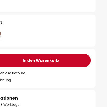
rz
In den Warenkorb
tenlose Retoure
chnung
mationen
- 13 Werktage