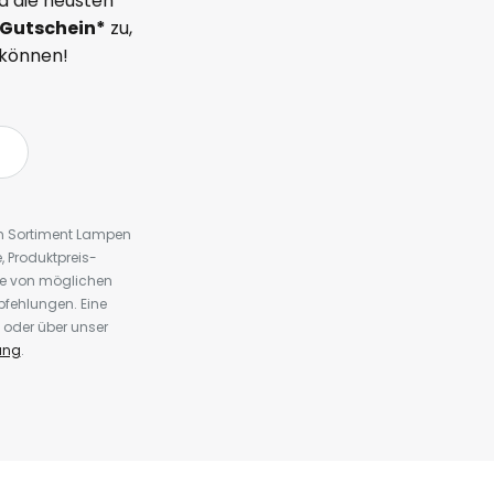
d die neusten
Gutschein*
zu,
 können!
em Sortiment Lampen
 Produktpreis-
te von möglichen
fehlungen. Eine
 oder über unser
ung
.