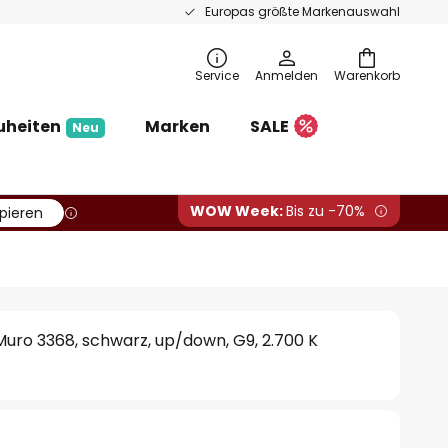
Europas größte Markenauswahl
Service
Anmelden
Warenkorb
uheiten
Marken
SALE
Neu
WOW Week:
Bis zu -70%
pieren
uro 3368, schwarz, up/down, G9, 2.700 K