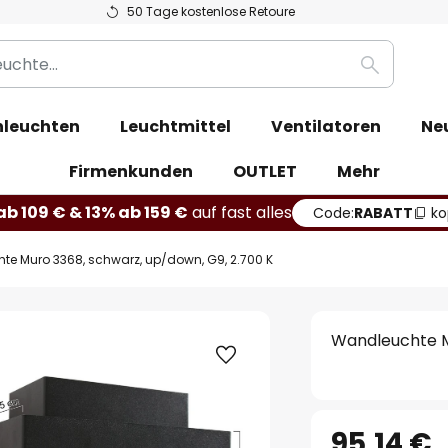
50 Tage kostenlose Retoure
Suche
leuchten
Leuchtmittel
Ventilatoren
Ne
Firmenkunden
OUTLET
Mehr
b 109 € & 13% ab 159 €
auf fast alles
Code:
RABATT
ko
e Muro 3368, schwarz, up/down, G9, 2.700 K
Wandleuchte M
95,14 €