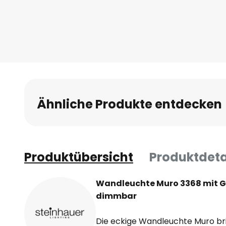
Anfang
der
Bildgalerie
springen
Ähnliche Produkte entdecken
Produktübersicht
Produktdeta
Wandleuchte Muro 3368 mit G
dimmbar
Die eckige Wandleuchte Muro br