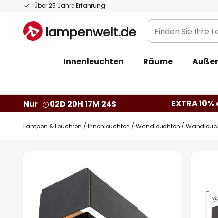
Zum
Über 25 Jahre Erfahrung
Inhalt
Finden
springen
Sie
Ihre
Innenleuchten
Räume
Außen
Leuchte...
EXTRA 10% a
Nur
02D 20H 17M 23S
Lampen & Leuchten
Innenleuchten
Wandleuchten
Wandleucht
Zum
Ende
der
Bildgalerie
springen