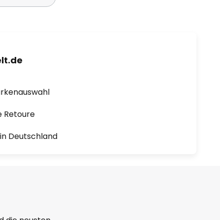
lt.de
arkenauswahl
e Retoure
1 in Deutschland