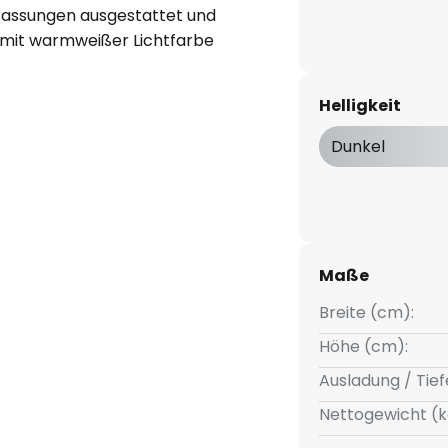
-Fassungen ausgestattet und
n mit warmweißer Lichtfarbe
uchtmittel sind dimmbar und
anddimmermodellen gedimmt
Helligkeit
uf der Innenseite sorgt für ein
voll sowohl nach oben als auch
Dunkel
Maße
Breite (cm):
Höhe (cm):
Ausladung / Tief
Nettogewicht (k