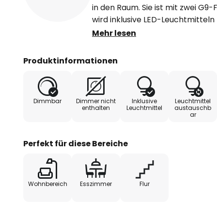
in den Raum. Sie ist mit zwei G9
wird inklusive LED-Leuchtmittel
geliefert. Die mitgelieferten Le
Mehr lesen
können mit vielen gängigen W
werden. Die goldene Lackierung a
Produktinformationen
noch wärmeres Licht, das effekt
nach unten abgestrahlt wird.
Dimmbar
Dimmer nicht
Inklusive
Leuchtmittel
enthalten
Leuchtmittel
austauschb
ar
Perfekt für diese Bereiche
Wohnbereich
Esszimmer
Flur