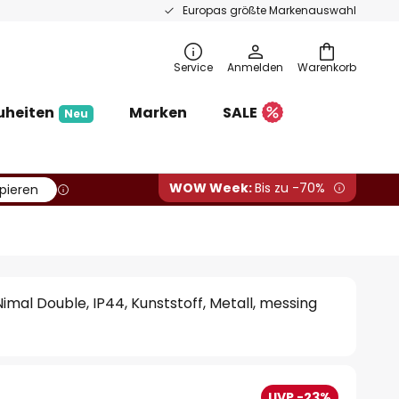
Europas größte Markenauswahl
Service
Anmelden
Warenkorb
uheiten
Marken
SALE
Neu
WOW Week:
Bis zu -70%
pieren
mal Double, IP44, Kunststoff, Metall, messing
UVP -23%