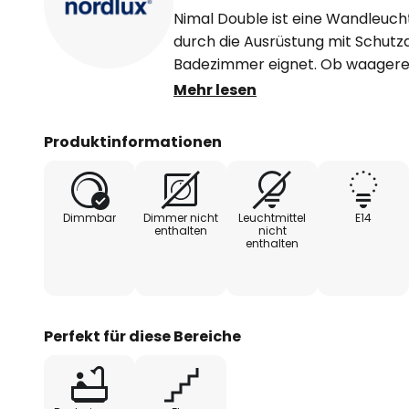
Nimal Double ist eine Wandleuch
durch die Ausrüstung mit Schutz
Badezimmer eignet. Ob waagere
senkrecht neben dem Spiegel mon
Mehr lesen
Schirm aus geripptem, leicht sati
angenehme Lichtabstrahlung und
Produktinformationen
im Bereich des Spiegels entstehe
Dimmbar
Dimmer nicht
Leuchtmittel
E14
enthalten
nicht
enthalten
Perfekt für diese Bereiche