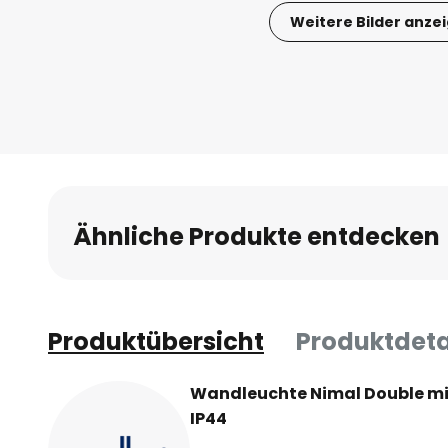
Weitere Bilder anze
Zum
Anfang
der
Bildgalerie
springen
Ähnliche Produkte entdecken
Produktübersicht
Produktdeta
Wandleuchte Nimal Double mit
IP44