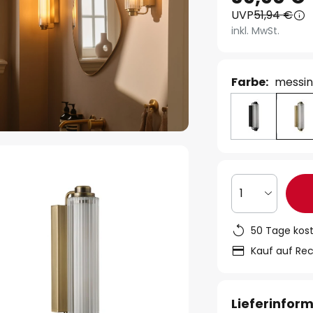
UVP
51,94 €
inkl. MwSt.
Farbe:
messin
1
50 Tage kos
Kauf auf Re
Lieferinfor