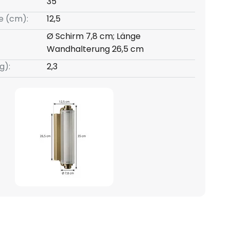
35
e (cm):
12,5
Ø Schirm 7,8 cm; Länge
Wandhalterung 26,5 cm
g):
2,3