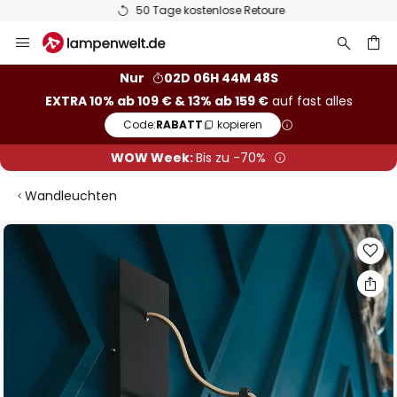
50 Tage kostenlose Retoure
Zum
Inhalt
springen
he
Nur
02D 06H 44M 48S
EXTRA 10% ab 109 € & 13% ab 159 €
auf fast alles
Code:
RABATT
kopieren
WOW Week:
Bis zu -70%
Wandleuchten
Zum
Ende
der
Bildgalerie
springen