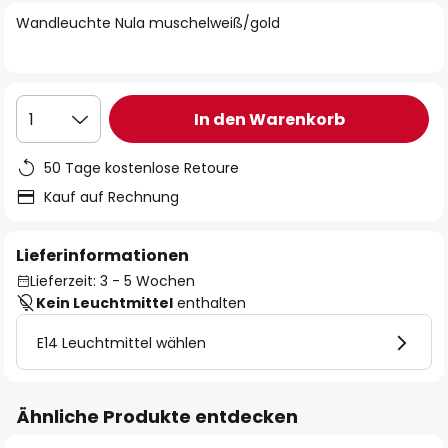
springen
Wandleuchte Nula muschelweiß/gold
In den Warenkorb
1
50 Tage kostenlose Retoure
Kauf auf Rechnung
Lieferinformationen
Lieferzeit: 3 - 5 Wochen
Kein Leuchtmittel
enthalten
E14 Leuchtmittel wählen
Ähnliche Produkte entdecken