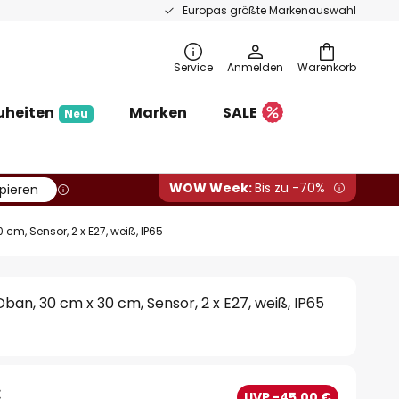
Europas größte Markenauswahl
Service
Anmelden
Warenkorb
uheiten
Marken
SALE
Neu
WOW Week:
Bis zu -70%
pieren
m, Sensor, 2 x E27, weiß, IP65
an, 30 cm x 30 cm, Sensor, 2 x E27, weiß, IP65
€
UVP -45,00 €