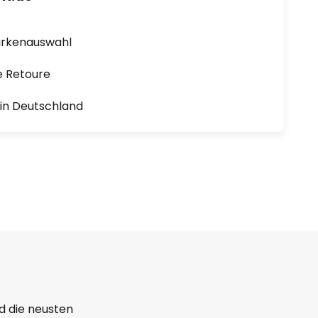
arkenauswahl
e Retoure
1 in Deutschland
d die neusten