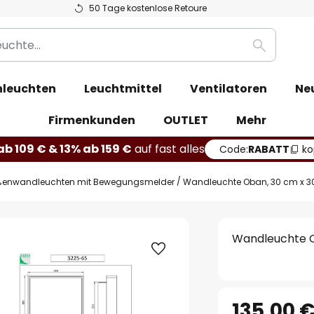
50 Tage kostenlose Retoure
Suche
leuchten
Leuchtmittel
Ventilatoren
Ne
Firmenkunden
OUTLET
Mehr
b 109 € & 13% ab 159 €
auf fast alles
Code:
RABATT
ko
enwandleuchten mit Bewegungsmelder
Wandleuchte Oban, 30 cm x 30 c
Wandleuchte Ob
135,00 