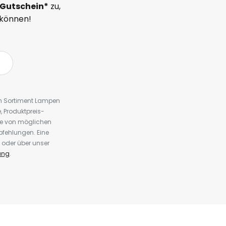
Gutschein*
zu,
 können!
em Sortiment Lampen
 Produktpreis-
te von möglichen
fehlungen. Eine
 oder über unser
ung
.