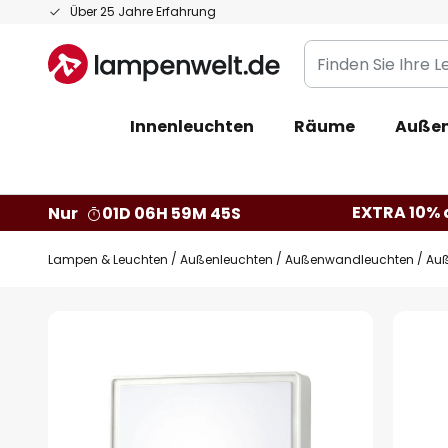
Zum
Über 25 Jahre Erfahrung
Inhalt
Finden
springen
Sie
Ihre
Innenleuchten
Räume
Außen
Leuchte...
EXTRA 10% a
Nur
01D 06H 59M 44S
Lampen & Leuchten
Außenleuchten
Außenwandleuchten
Auß
Zum
Ende
der
Bildgalerie
springen