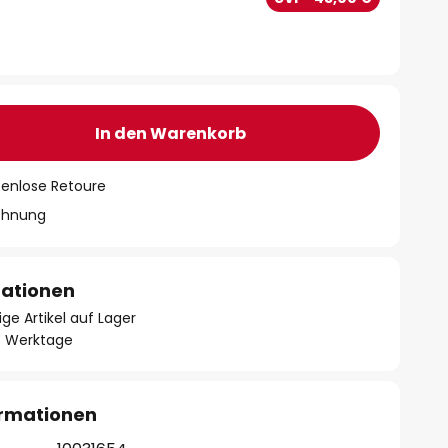
In den Warenkorb
tenlose Retoure
chnung
mationen
ge Artikel auf Lager
- 3 Werktage
ormationen