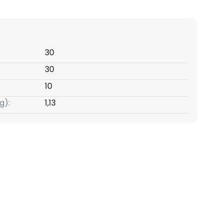
30
30
10
g):
1,13