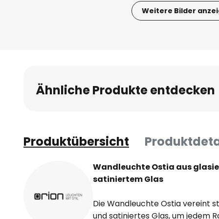
Weitere Bilder anze
Zum
Anfang
der
Bildgalerie
springen
Ähnliche Produkte entdecken
Produktübersicht
Produktdeta
Wandleuchte Ostia aus glasie
satiniertem Glas
Die Wandleuchte Ostia vereint st
und satiniertes Glas, um jedem 