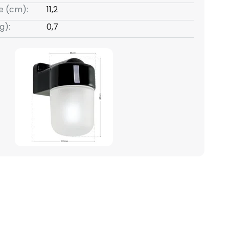
e (cm):
11,2
g):
0,7