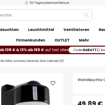
50 Tage kostenlose Retoure
Suche
leuchten
Leuchtmittel
Ventilatoren
Ne
Firmenkunden
OUTLET
Mehr
b 109 € & 13% ab 159 €
auf fast alles
Code:
RABATT
ko
e Ostia, schwarz, Keramik, Glas satiniert, E27
Wandleuchte Os
49,89 €