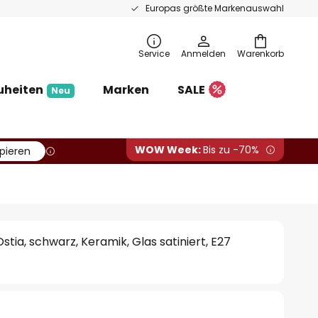
Europas größte Markenauswahl
Service
Anmelden
Warenkorb
uheiten
Marken
SALE
Neu
WOW Week:
Bis zu -70%
pieren
tia, schwarz, Keramik, Glas satiniert, E27