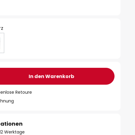
rz
In den Warenkorb
tenlose Retoure
chnung
mationen
- 12 Werktage