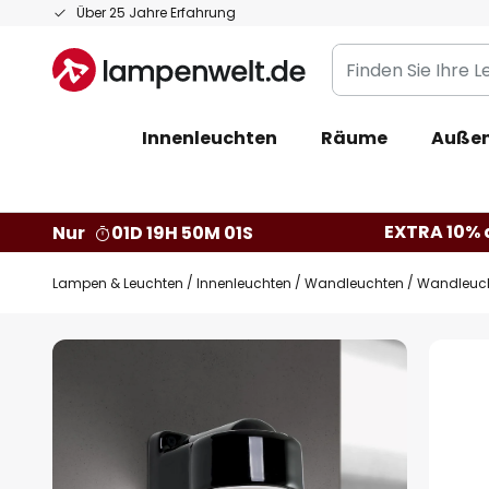
Zum
Über 25 Jahre Erfahrung
Inhalt
Finden
springen
Sie
Ihre
Innenleuchten
Räume
Außen
Leuchte...
EXTRA 10% a
Nur
01D 19H 50M 00S
Lampen & Leuchten
Innenleuchten
Wandleuchten
Wandleucht
Zum
Ende
der
Bildgalerie
springen