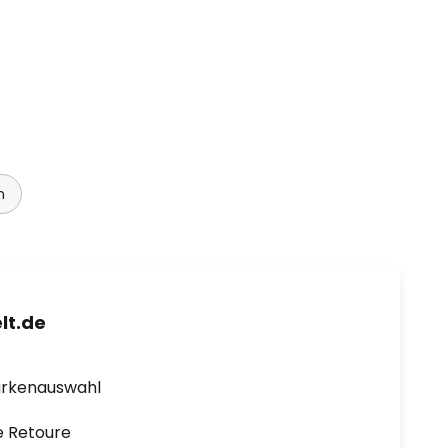
n
lt.de
arkenauswahl
e Retoure