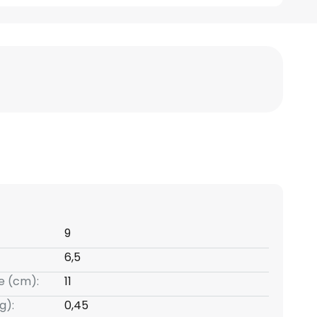
9
6,5
e (cm):
11
g):
0,45