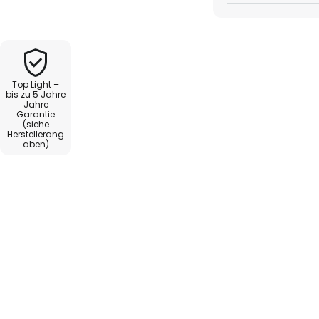
nthalten, siehe Zubehör).
 über das Zubehör bestellt
Top Light –
bis zu 5 Jahre
Jahre
Garantie
(siehe
Herstellerang
aben)