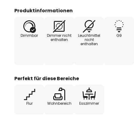
Für ein G9-Leuchtmittel (nicht e
Produktinformationen
Farbfilter können nach Belieben
werden.
Dimmbar
Dimmer nicht
Leuchtmittel
G9
enthalten
nicht
enthalten
Perfekt für diese Bereiche
Flur
Wohnbereich
Esszimmer