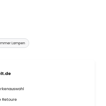
immer Lampen
lt.de
arkenauswahl
e Retoure