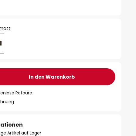
 matt
In den Warenkorb
tenlose Retoure
chnung
mationen
ge Artikel auf Lager