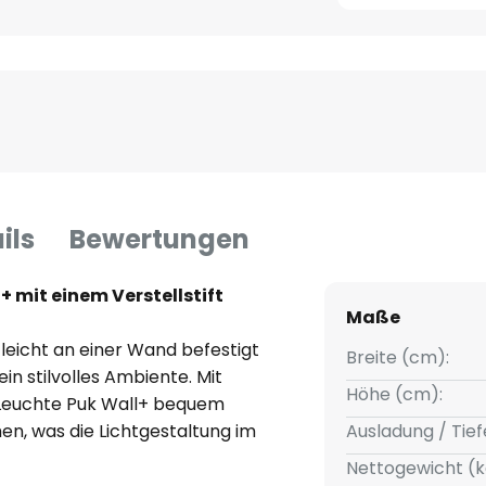
ils
Bewertungen
 mit einem Verstellstift
Maße
leicht an einer Wand befestigt
Breite (cm):
in stilvolles Ambiente. Mit
Höhe (cm):
ie Leuchte Puk Wall+ bequem
en, was die Lichtgestaltung im
Ausladung / Tief
 Zusätzlich lässt sich die
Nettogewicht (k
n externen Dimmer einstellen.