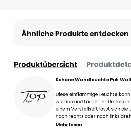
Ähnliche Produkte entdecken
Produktübersicht
Produktdeta
Schöne Wandleuchte Puk Wall+
Diese einflammige Leuchte kann 
werden und taucht ihr Umfeld in e
einem Verstellstift lässt sich d
nach rechts oder nach links dreh
Raum erheblich beeinflussen kann.
Mehr lesen
Helligkeit der Leuchte über eine