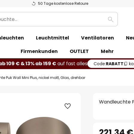
50 Tage kostenlose Retoure
Suche
leuchten
Leuchtmittel
Ventilatoren
Ne
Firmenkunden
OUTLET
Mehr
b 109 € & 13% ab 159 €
auf fast alles
Code:
RABATT
ko
e Puk Wall Mini Plus, nickel matt, Glas, drehbar
Wandleuchte Pu
221,34 €