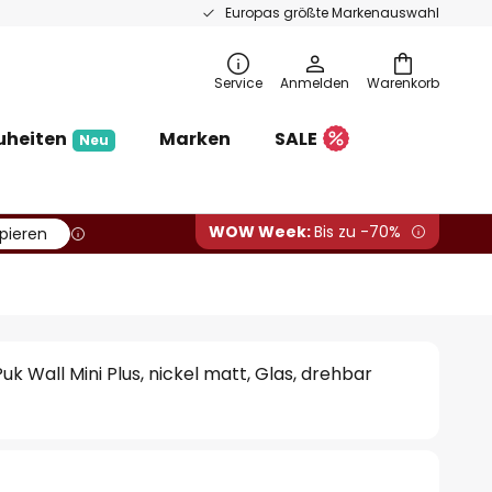
Europas größte Markenauswahl
Service
Anmelden
Warenkorb
uheiten
Marken
SALE
Neu
WOW Week:
Bis zu -70%
pieren
k Wall Mini Plus, nickel matt, Glas, drehbar