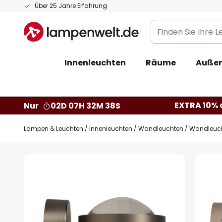
Zum
Über 25 Jahre Erfahrung
Inhalt
Finden
springen
Sie
Ihre
Innenleuchten
Räume
Außen
Leuchte...
EXTRA 10% a
Nur
02D 07H 32M 37S
Lampen & Leuchten
Innenleuchten
Wandleuchten
Wandleucht
Zum
Ende
der
Bildgalerie
springen