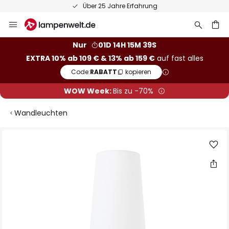
Über 25 Jahre Erfahrung
Zum
Inhalt
springen
he
Nur
01D 14H 15M 38S
EXTRA 10% ab 109 € & 13% ab 159 €
auf fast alles
Code:
RABATT
kopieren
WOW Week:
Bis zu -70%
Wandleuchten
Zum
Ende
der
Bildgalerie
springen