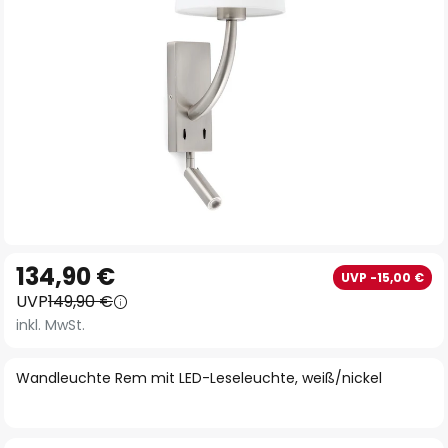
Zum
134,90 €
UVP -15,00 €
Anfang
UVP
149,90 €
der
inkl. MwSt.
Bildgalerie
springen
Wandleuchte Rem mit LED-Leseleuchte, weiß/nickel