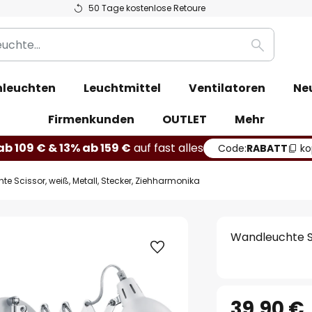
50 Tage kostenlose Retoure
Suche
leuchten
Leuchtmittel
Ventilatoren
Ne
Firmenkunden
OUTLET
Mehr
b 109 € & 13% ab 159 €
auf fast alles
Code:
RABATT
ko
e Scissor, weiß, Metall, Stecker, Ziehharmonika
Wandleuchte Sc
39,90 €