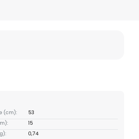
e (cm):
53
m):
15
g):
0,74