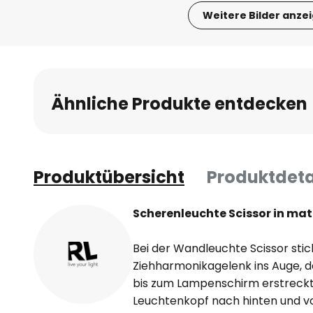
Weitere Bilder anze
Zum
Anfang
der
Bildgalerie
Ähnliche Produkte entdecken
springen
Produktübersicht
Produktdeta
Scherenleuchte Scissor in mat
Bei der Wandleuchte Scissor sti
Ziehharmonikagelenk ins Auge, 
bis zum Lampenschirm erstreckt. 
Leuchtenkopf nach hinten und 