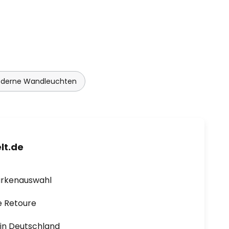
derne Wandleuchten
lt.de
arkenauswahl
e Retoure
1 in Deutschland