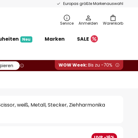
Europas größte Markenauswahl
Service
Anmelden
Warenkorb
uheiten
Marken
SALE
Neu
WOW Week:
Bis zu -70%
pieren
issor, weiß, Metall, Stecker, Ziehharmonika
UVP -16%