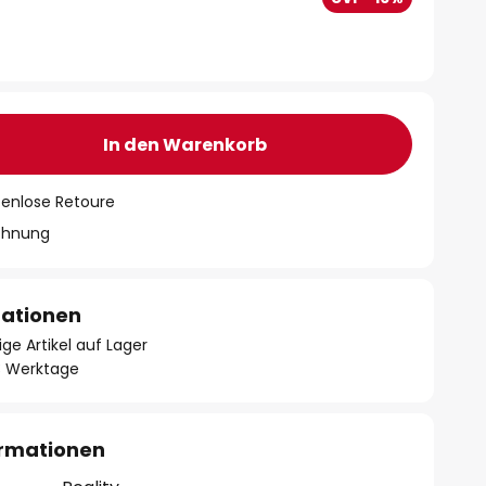
In den Warenkorb
tenlose Retoure
chnung
mationen
ge Artikel auf Lager
- 3 Werktage
ormationen