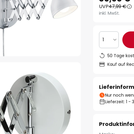
UVP
47,99 €
inkl. MwSt.
1
50 Tage kos
Kauf auf Re
Lieferinfor
Nur noch weni
Lieferzeit: 1 
Produktinf